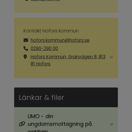
Kontakt Hofors kommun
hofors.kommun@hofors.se
0290-290 00
Hofors Kommun, Granvägen 8, 813
Länk till annan webbplats, öppnas i ny
81 Hofors
Länkar & filer
UMO - din
ungdomsmottagning på
Länk till annan webbplats, öppnas i nytt föns
webben