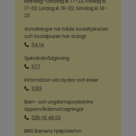
Måndag–torsdag kl. 17–23, Fredag kl.
17–02, Lördag kl. 16–02, Söndag kl. 16–
23
Anmälningar när både Socialtjänsten
och Socialjouren har stängt
114 14
Sjukvårdsrådgivning
1177
Information vid olyckor och kriser
11313
Barn- och ungdomspsykiatrins
öppenvårdsmottagningar
026-15 46 03
BRIS Barnens hjälptelefon