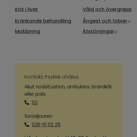
Kris i livet
Våld och övergrepp
Lä
Kränkande behandling
Ångest och fobier
Länk til
Mobbning
Ätstörningar
Kontakt, Psykisk ohälsa
Akut nödsituation, ambulans, brandkår
eller polis
112
Socialjouren
026-10 02 25