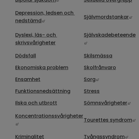
Depression, ledsen och 
Lä
Självmordstankar
Länk till annan webbplats, öppnas i ny
nedstämd
Dyslexi, läs- och 
Självskadebeteende
Länk till annan webbp
skrivsvårigheter
Dödsfall
Skilsmässa
Ekonomiska problem
Skolfrånvaro
Länk till annan 
Ensamhet
Sorg
Funktionsnedsättning
Stress
Län
Ilska och utbrott
Sömnsvårigheter
Koncentrationssvårigheter
L
Tourettes syndrom
Länk till annan webbplats, öppnas i nytt fönster
Länk
Kriminalitet
Tvångssyndrom