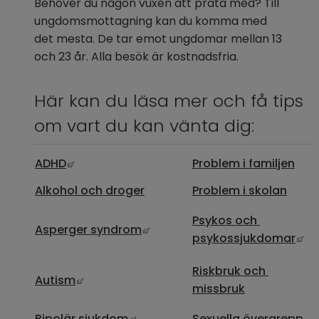
Behöver du någon vuxen att prata med? Till 
ungdomsmottagning kan du komma med 
det mesta. De tar emot ungdomar mellan 13 
och 23 år. Alla besök är kostnadsfria.
Här kan du läsa mer och få tips 
om vart du kan vänta dig:
Länk till annan webbplats, öppnas i nytt fö
ADHD
Problem i familjen
Alkohol och droger
Problem i skolan
Psykos och 
Länk till annan webbplats, öpp
Asperger syndrom
Lä
psykossjukdomar
Riskbruk och 
Länk till annan webbplats, öppnas i nytt 
Autism
missbruk
Länk till annan webbplats, öppna
Bipolär sjukdom
Sexuella övergrepp