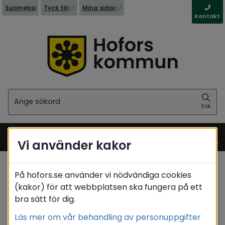
Länk till annan webbplats, öppnas i nytt fönst
Länk till annan webbplats, öppna
Suomeksi
Tyck till
Mina sidor
Kontakt
Sök
Sök
Vi använder kakor
Meny
På hofors.se använder vi nödvändiga cookies
Startsida
/
Stöd & omsorg
/
Psykisk ohälsa
(kakor) för att webbplatsen ska fungera på ett
bra sätt för dig.
Translate
Läs mer om vår behandling av personuppgifter