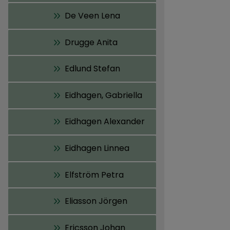
De Veen Lena
Drugge Anita
Edlund Stefan
Eidhagen, Gabriella
Eidhagen Alexander
Eidhagen Linnea
Elfström Petra
Eliasson Jörgen
Ericsson Johan