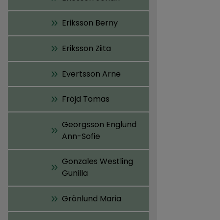
Eriksson Berny
Eriksson Ziita
Evertsson Arne
Fröjd Tomas
Georgsson Englund
Ann-Sofie
Gonzales Westling
Gunilla
Grönlund Maria