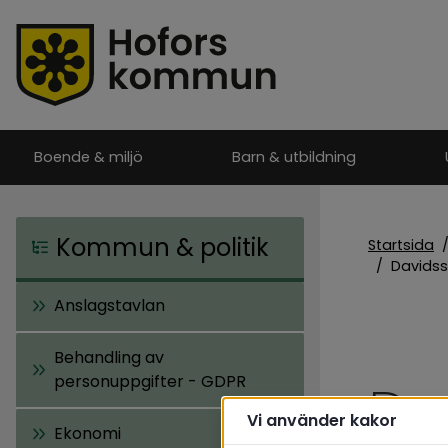
Boende & miljö
Barn & utbildning
Kommun & politik
Startsida
/
Davidss
Anslagstavlan
Behandling av
personuppgifter - GDPR
Da
Vi använder kakor
Ekonomi