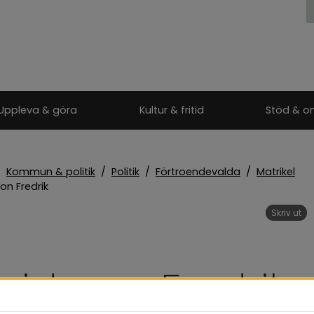
Uppleva & göra
Kultur & fritid
Stöd & o
/
Kommun & politik
/
Politik
/
Förtroendevalda
/
Matrikel
on Fredrik
Skriv ut
vidsson Fredrik 