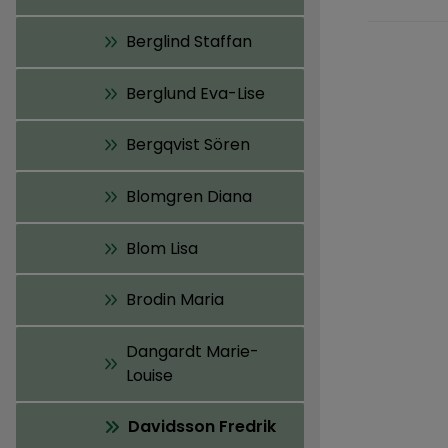
Berglind Staffan
Berglund Eva-Lise
Bergqvist Sören
Blomgren Diana
Blom Lisa
Brodin Maria
Dangardt Marie-
Louise
Davidsson Fredrik