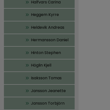
Halfvars Carina
Heggem Kyrre
Heldevik Andreas
Hermansson Daniel
Hinton Stephen
Höglin Kjell
Isaksson Tomas
Jansson Jeanette
Jansson Torbjörn