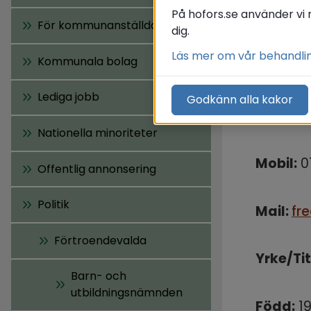
(S
På hofors.se använder vi 
För kommunanställda
dig.
Läs mer om vår behandli
Kommunala bolag
Adress:
Lediga jobb
Godkänn alla kakor
Telefon
Nationella minoriteter
Mobil:
 
Offentlig annonsering
Politik
Mail: 
fr
Förtroendevalda
Yrke/Tit
Barn- och
utbildningsnämnden
Född:
 1