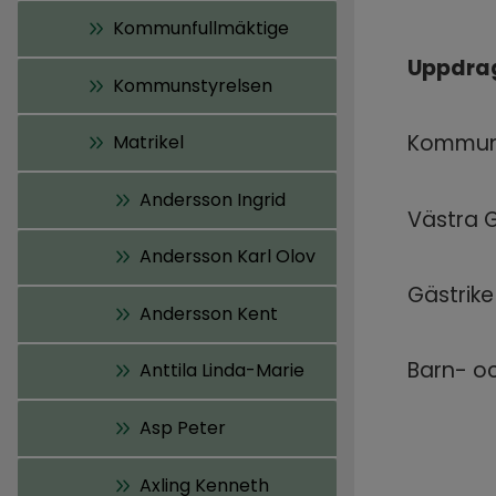
Kommunfullmäktige
Uppdra
Kommunstyrelsen
Kommunf
Matrikel
Andersson Ingrid
Västra 
Andersson Karl Olov
Gästrike
Andersson Kent
Barn- o
Anttila Linda-Marie
Asp Peter
Axling Kenneth