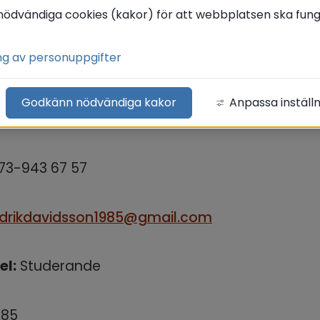
D)
nödvändiga cookies (kakor) för att webbplatsen ska funge
ng av personuppgifter
 Bergsgatan 43, 813 32 Hofors
Godkänn nödvändiga kakor
Anpassa inställ
:
073-943 67 57
edrikdavidsson1985@gmail.com
el:
 Studerande
985