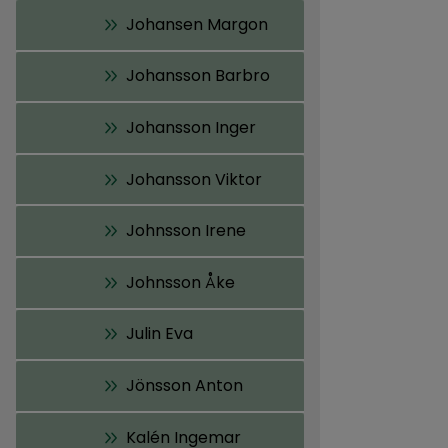
Johansen Margon
Johansson Barbro
Johansson Inger
Johansson Viktor
Johnsson Irene
Johnsson Åke
Julin Eva
Jönsson Anton
Kalén Ingemar