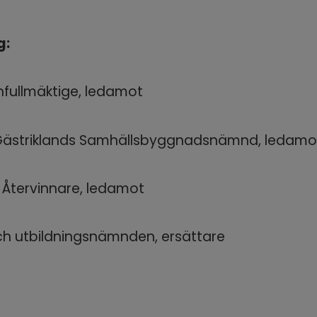
g:
ullmäktige, ledamot
Gästriklands Samhällsbyggnadsnämnd, ledamo
 Återvinnare, ledamot
ch utbildningsnämnden, ersättare