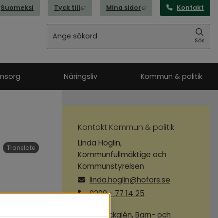
Länk till annan webbplats, öppnas i nytt
Länk till annan webbpl
Suomeksi
Tyck till
Mina sidor
Kontakt
Sök
Sök
msorg
Näringsliv
Kommun & politik
Kontakt Kommun & politik
Linda Höglin,
Translate
Kommunfullmäktige och
Kommunstyrelsen
linda.hoglin@hofors.se
0290 - 77 14 25
Lotta Packalén, Barn- och