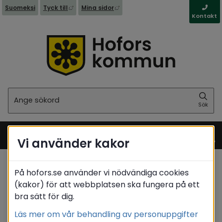
Länk till annan webbplats, öppnas i nytt fönst
Länk till annan webbplats, öppna
Suomeksi
Tyck till
Mina sidor
Kontakt
Sök
Sök
Vi använder kakor
Meny
På hofors.se använder vi nödvändiga cookies
Startsida
/
Kommun & politik
/
Politik
(kakor) för att webbplatsen ska fungera på ett
/
Förtroendevalda
/
Matrikel
/
Julin Eva
bra sätt för dig.
Translate
Läs mer om vår behandling av personuppgifter