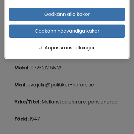
Godkänn alla kakor
Eva Julin(M)
Godkänn nödvändiga kakor
Adress: 
Låtvägen 14, 813 40 Torsåker
Anpassa inställningar
Telefon: 
Mobil: 
072-212 58 29
Mail: 
eva.julin@politiker-hofors.se
Yrke/Titel: 
Mellanstadielärare, pensionerad
Född: 
1947