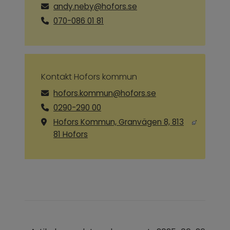
andy.neby@hofors.se
070-086 01 81
Kontakt Hofors kommun
hofors.kommun@hofors.se
0290-290 00
Hofors Kommun, Granvägen 8, 813
Länk till annan webbplats, öppnas i ny
81 Hofors