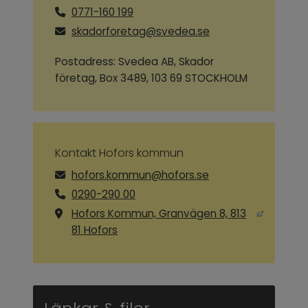
0771-160 199
skadorforetag@svedea.se
Postadress: Svedea AB, Skador
företag, Box 3489, 103 69 STOCKHOLM
Kontakt Hofors kommun
hofors.kommun@hofors.se
0290-290 00
Hofors Kommun, Granvägen 8, 813
Länk till annan webbplats, öppnas i ny
81 Hofors