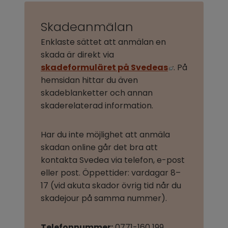
Skadeanmälan
Enklaste sättet att anmälan en 
skada är direkt via 
Länk till an
skadeformuläret på Svedeas
. På 
hemsidan hittar du även 
skadeblanketter och annan 
skaderelaterad information.
Har du inte möjlighet att anmäla 
skadan online går det bra att 
kontakta Svedea via telefon, e-post 
eller post. Öppettider: vardagar 8–
17 (vid akuta skador övrig tid når du 
skadejour på samma nummer).
Telefonnummer:
 0771-160 199