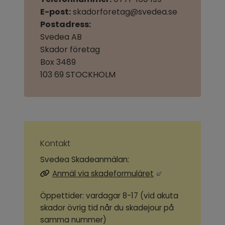
E-post:
 skadorforetag@svedea.se
Postadress:
Svedea AB
Skador företag
Box 3489
103 69 STOCKHOLM
Kontakt
Svedea Skadeanmälan:
Länk till annan web
Anmäl via skadeformuläret
Öppettider: vardagar 8-17 (vid akuta
skador övrig tid når du skadejour på
samma nummer)