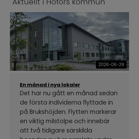
Aktuellt i Hofors kommun
2026-06-29
En månad i nya lokaler
Det har nu gått en månad sedan
de första individerna flyttade in
på Brukshöjden. Flytten markerar
en viktig milstolpe och innebär
att två tidigare särskilda