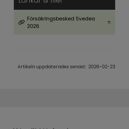
Länkar & filer
Försäkringsbesked Svedea
Pdf, 2.5 MB, öppnas i nytt fönster.
2026
Artikeln uppdaterades senast:
2026-02-23