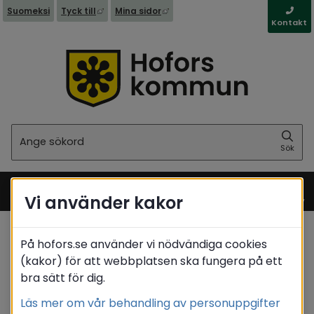
Länk till annan webbplats, öppnas i nytt fönst
Länk till annan webbplats, öppna
Suomeksi
Tyck till
Mina sidor
Kontakt
Sök
Sök
Vi använder kakor
Meny
På hofors.se använder vi nödvändiga cookies
Startsida
/
Stöd & omsorg
/
Psykisk ohälsa
(kakor) för att webbplatsen ska fungera på ett
bra sätt för dig.
Translate
Läs mer om vår behandling av personuppgifter