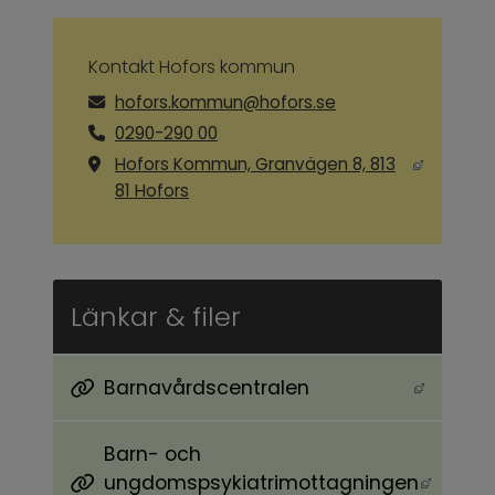
Kontakt Hofors kommun
hofors.kommun@hofors.se
0290-290 00
Hofors Kommun, Granvägen 8, 813
Länk till annan webbplats, öppnas i ny
81 Hofors
Länkar & filer
Barnavårdscentralen
Länk till annan webbplats, öppnas i nytt föns
Barn- och
ungdomspsykiatrimottagningen