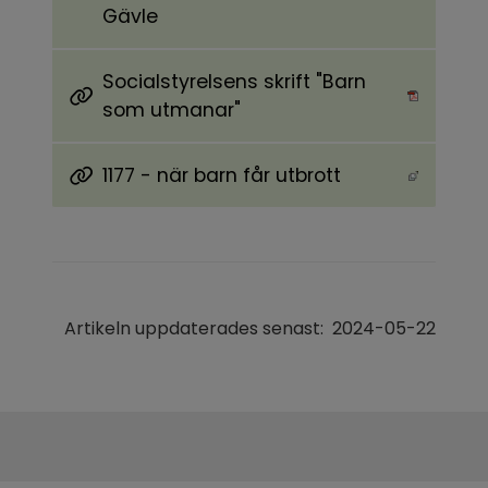
Länk till annan webbplats, öppnas i nytt föns
Gävle
Socialstyrelsens skrift "Barn
Pdf, länk till annan webbplats, öppnas i nytt 
som utmanar"
1177 - när barn får utbrott
Länk till annan webbplats, öppnas i nytt föns
Artikeln uppdaterades senast:
2024-05-22