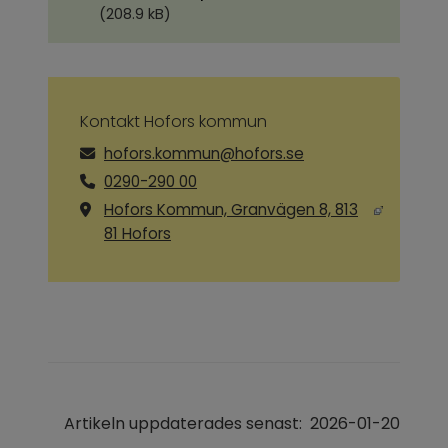
(208.9 kB)
Kontakt Hofors kommun
hofors.kommun@hofors.se
0290-290 00
Hofors Kommun, Granvägen 8, 813
Länk till annan webbplats, öppnas i ny
81 Hofors
Artikeln uppdaterades senast:
2026-01-20