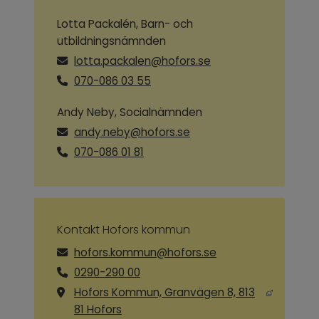
Lotta Packalén, Barn- och
utbildningsnämnden
lotta.packalen@hofors.se
070-086 03 55
Andy Neby, Socialnämnden
andy.neby@hofors.se
070-086 01 81
Kontakt Hofors kommun
hofors.kommun@hofors.se
0290-290 00
Hofors Kommun, Granvägen 8, 813
Länk till annan webbplats, öppnas i ny
81 Hofors