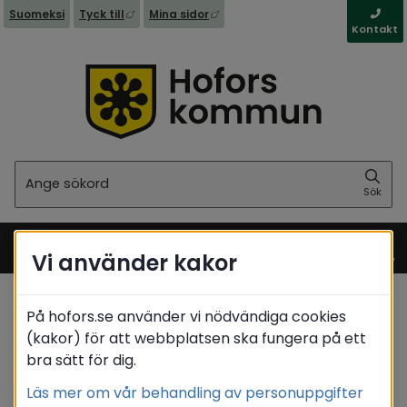
Länk till annan webbplats, öppnas i nytt fönst
Länk till annan webbplats, öppna
Suomeksi
Tyck till
Mina sidor
Kontakt
Sök
Sök
Vi använder kakor
Meny
På hofors.se använder vi nödvändiga cookies
Startsida
/
Kommun & politik
/
Politik
(kakor) för att webbplatsen ska fungera på ett
/
Förtroendevalda
/
Matrikel
bra sätt för dig.
/
Stenberg Sanna
Läs mer om vår behandling av personuppgifter
Translate