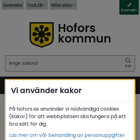
Länk till annan webbplats, öppnas i nytt fönst
Länk till annan webbplats, öppna
Suomeksi
Tyck till
Mina sidor
Kontakt
Sök
Sök
Vi använder kakor
Meny
På hofors.se använder vi nödvändiga cookies
Startsida
/
Kommun & politik
(kakor) för att webbplatsen ska fungera på ett
/
Behandling av personuppgifter - GDPR
bra sätt för dig.
Behandling av personuppgifter (GDPR) inom
/
barn- och utbildningsnämnden
Läs mer om vår behandling av personuppgifter
/
Val av skola (förskoleklass)