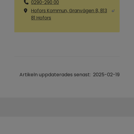
0290-290 00
Hofors Kommun, Granvägen 8, 813
Länk till annan webbplats, öppnas i ny
81 Hofors
Artikeln uppdaterades senast:
2025-02-19