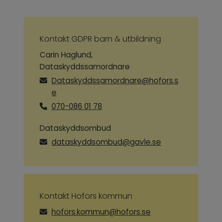
Kontakt GDPR barn & utbildning
Carin Haglund,
Dataskyddssamordnare
Dataskyddssamordnare@hofors.s
e
070-086 01 78
Dataskyddsombud
dataskyddsombud@gavle.se
Kontakt Hofors kommun
hofors.kommun@hofors.se