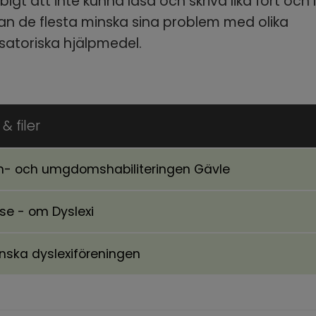
bigt att inte kunna läsa och skriva lika fort och 
an de flesta minska sina problem med olika 
atoriska hjälpmedel.
& filer
n- och umgdomshabiliteringen Gävle
ll annan webbplats, öppnas i nytt fönster.
.se - om Dyslexi
ll annan webbplats, öppnas i nytt fönster.
nska dyslexiföreningen
ll annan webbplats, öppnas i nytt fönster.