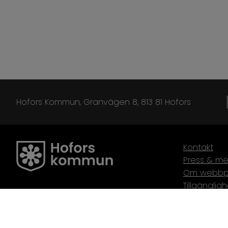
Hofors Kommun, Granvägen 8, 813 81 Hofors
Kontakt
Press & me
Om webbp
Tillgänglig
Webbplats
Webbredak
Cookies