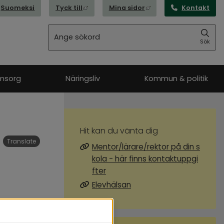
Länk till annan webbplats, öppnas i nytt
Länk till annan webbpl
Suomeksi
Tyck till
Mina sidor
Kontakt
Sök
Sök
msorg
Näringsliv
Kommun & politik
Hit kan du vänta dig
Translate
Mentor/lärare/rektor på din s
kola - här finns kontaktuppgi
fter
Elevhälsan