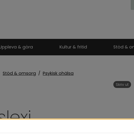
Uppleva & göra
Kultur & fritid
Stöd & o
/
Stöd & omsorg
/
Psykisk ohälsa
Skriv ut
lexi