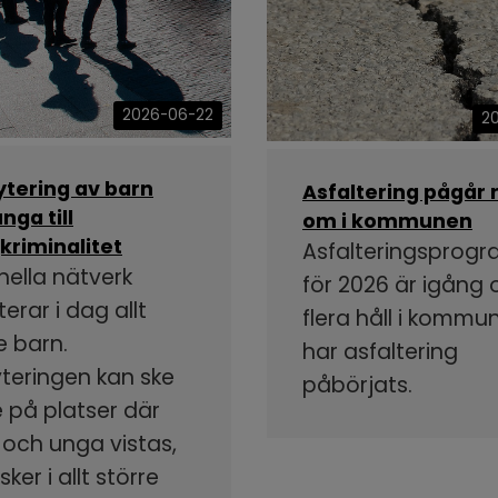
2026-06-22
2
ytering av barn
Asfaltering pågår 
nga till
om i kommunen
kriminalitet
Asfalteringsprog
nella nätverk
för 2026 är igång
terar i dag allt
flera håll i kommu
e barn.
har asfaltering
yteringen kan ske
påbörjats.
 på platser där
 och unga vistas,
ker i allt större