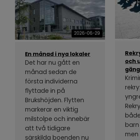
2026-06-29
Rekr
En månad i nya lokaler
och u
Det har nu gått en
gäng
månad sedan de
Krimi
första individerna
rekry
flyttade in på
yngr
Brukshöjden. Flytten
Rekr
markerar en viktig
både
milstolpe och innebär
barn
att två tidigare
men s
särskilda boenden nu