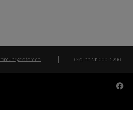
kommun@hofors.se
Org. nr:
212000-2296