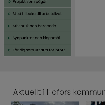
Projekt som pågår
Stöd tillbaka till arbetslivet
Missbruk och beroende
Synpunkter och klagomål
För dig som utsatts för brott
Aktuellt i Hofors kommu