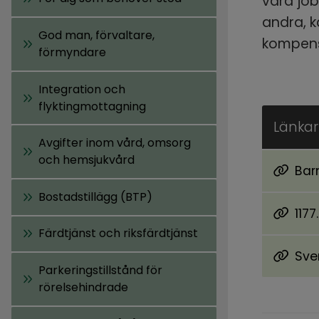
vara job
andra, k
God man, förvaltare,
kompens
förmyndare
Integration och
flyktingmottagning
Länkar 
Avgifter inom vård, omsorg
och hemsjukvård
Bar
Länk ti
Bostadstillägg (BTP)
1177
Länk ti
Färdtjänst och riksfärdtjänst
Sve
Länk ti
Parkeringstillstånd för
rörelsehindrade