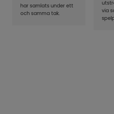
utstr
har samlats under ett
via 
och samma tak.
spel