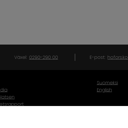
Växel:
0290-290 00
E-post:
hofors.
Suomeksi
dia
English
latsen
hetsrapport
karta
törer