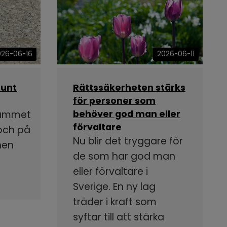
026-06-16
2026-06-11
runt
Rättssäkerheten stärks
för personer som
rammet
behöver god man eller
förvaltare
 och på
Nu blir det tryggare för
nen
de som har god man
eller förvaltare i
Sverige. En ny lag
träder i kraft som
syftar till att stärka