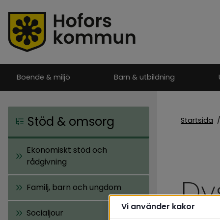
Boende & miljö
Barn & utbildning
Stöd & omsorg
Startsida
Ekonomiskt stöd och
rådgivning
Dys
Familj, barn och ungdom
Vi använder kakor
Socialjour