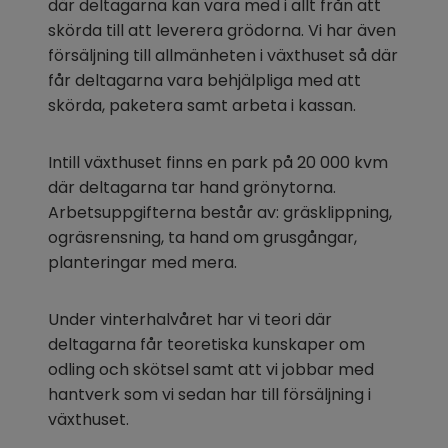
där deltagarna kan vara med i allt från att 
skörda till att leverera grödorna. Vi har även 
försäljning till allmänheten i växthuset så där 
får deltagarna vara behjälpliga med att 
skörda, paketera samt arbeta i kassan.
Intill växthuset finns en park på 20 000 kvm 
där deltagarna tar hand grönytorna. 
Arbetsuppgifterna består av: gräsklippning, 
ogräsrensning, ta hand om grusgångar, 
planteringar med mera.
Under vinterhalvåret har vi teori där 
deltagarna får teoretiska kunskaper om 
odling och skötsel samt att vi jobbar med 
hantverk som vi sedan har till försäljning i 
växthuset.