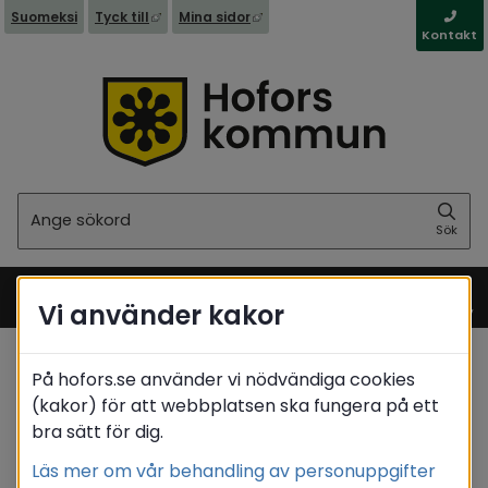
Länk till annan webbplats, öppnas i nytt fönst
Länk till annan webbplats, öppna
Suomeksi
Tyck till
Mina sidor
Kontakt
Sök
Sök
Vi använder kakor
Meny
På hofors.se använder vi nödvändiga cookies
Startsida
/
Stöd & omsorg
(kakor) för att webbplatsen ska fungera på ett
/
Stöd tillbaka till arbetslivet
bra sätt för dig.
/
Haga trädgårdar
/
Vad arbetar deltagarna med i växthuset?
Läs mer om vår behandling av personuppgifter