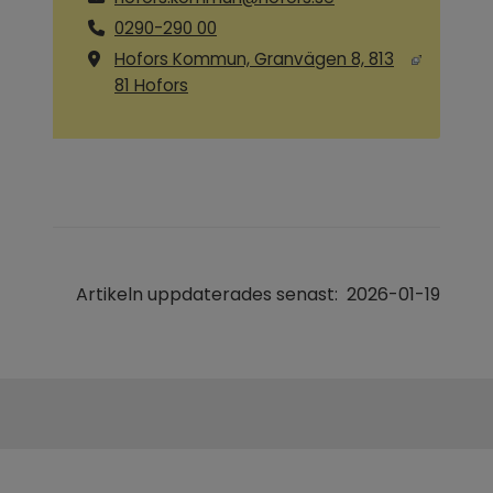
0290-290 00
Hofors Kommun, Granvägen 8, 813
Länk till annan webbplats, öppnas i ny
81 Hofors
Artikeln uppdaterades senast:
2026-01-19