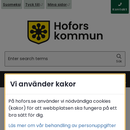
External link, opens in new window.
External link, opens in new wind
Suomeksi
Tyck till
Mina sidor
Kontakt
Sök
Sök
Vi använder kakor
Meny
På hofors.se använder vi nödvändiga cookies
Startsida
(kakor) för att webbplatsen ska fungera på ett
bra sätt för dig.
Translate
Läs mer om vår behandling av personuppgifter