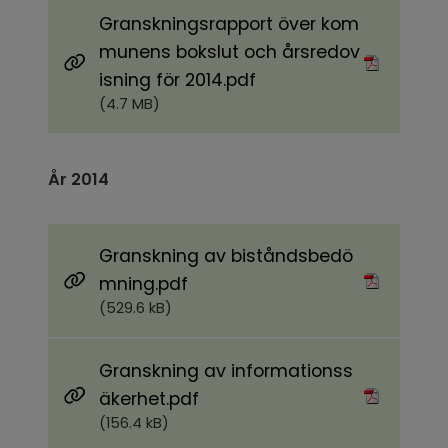
Granskningsrapport över kom
munens bokslut och årsredov
Pdf, 4.7 MB.
isning för 2014.pdf
(4.7 MB)
År 2014​
Granskning av biståndsbedö
Pdf, 529.6 kB.
mning.pdf
(529.6 kB)
Granskning av informationss
Pdf, 156.4 kB.
äkerhet.pdf
(156.4 kB)