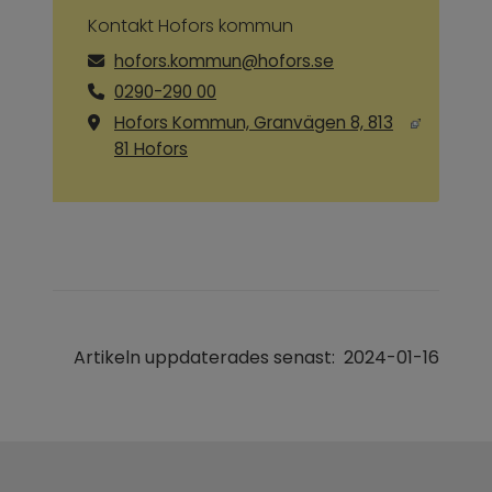
Kontakt Hofors kommun
hofors.kommun@hofors.se
0290-290 00
Hofors Kommun, Granvägen 8, 813
Länk till annan webbplats, öppnas i ny
81 Hofors
Artikeln uppdaterades senast:
2024-01-16