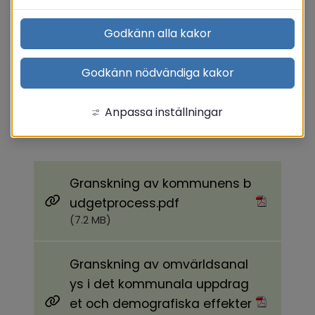
Godkänn alla kakor
Äldre rapporter
Godkänn nödvändiga kakor
År 2012 - 2015
Anpassa inställningar
År 2015
Granskning av kommunens b
Pdf, 7.2 MB.
udgetprocess.pdf
(7.2 MB)
Granskning av omvärldsanal
ys i det kommunala uppdrag
et och demografiska effekter