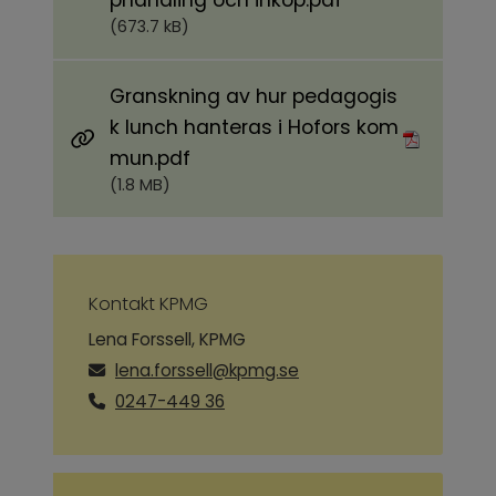
phandling och inköp.pdf
(673.7 kB)
Granskning av hur pedagogis
k lunch hanteras i Hofors kom
Pdf, 1.8 MB.
mun.pdf
(1.8 MB)
Kontakt KPMG
Lena Forssell, KPMG
lena.forssell@kpmg.se
0247-449 36