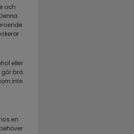
e och 
 Denna 
beroende 
ckerar 
l eller 
gör bra 
som inte 
hos en 
behöver 