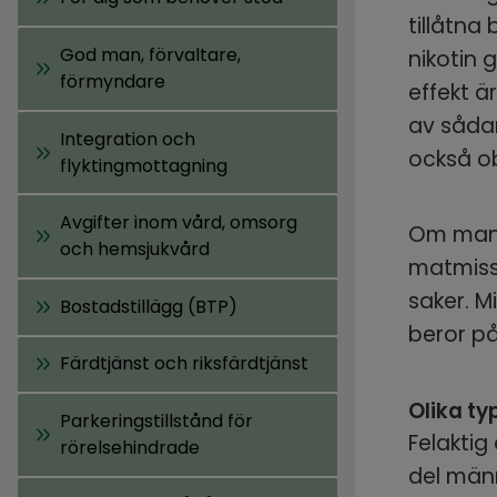
tillåtna
God man, förvaltare,
nikotin 
förmyndare
effekt är
av sådan
Integration och
också ob
flyktingmottagning
Avgifter inom vård, omsorg
Om man s
och hemsjukvård
matmissb
saker. Mi
Bostadstillägg (BTP)
beror på
Färdtjänst och riksfärdtjänst
Olika ty
Parkeringstillstånd för
Felaktig
rörelsehindrade
del männ