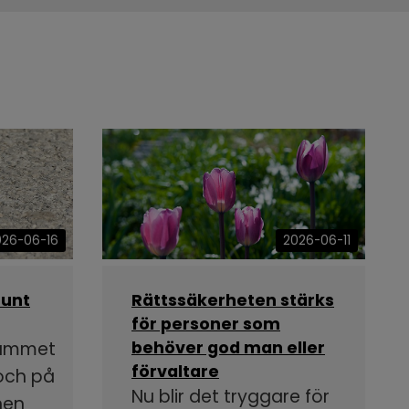
026-06-16
2026-06-11
runt
Rättssäkerheten stärks
för personer som
rammet
behöver god man eller
förvaltare
 och på
Nu blir det tryggare för
nen