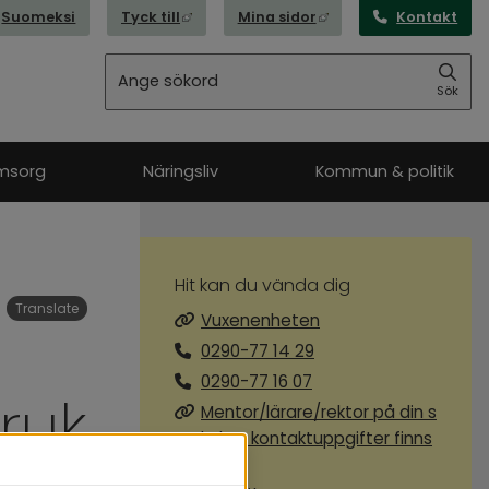
Länk till annan webbplats, öppnas i nytt
Länk till annan webbpl
Suomeksi
Tyck till
Mina sidor
Kontakt
Sök
Sök
msorg
Näringsliv
Kommun & politik
Hit kan du vända dig
Translate
Vuxenenheten
0290-77 14 29
0290-77 16 07
ruk
Mentor/lärare/rektor på din s
kola - kontaktuppgifter finns
här