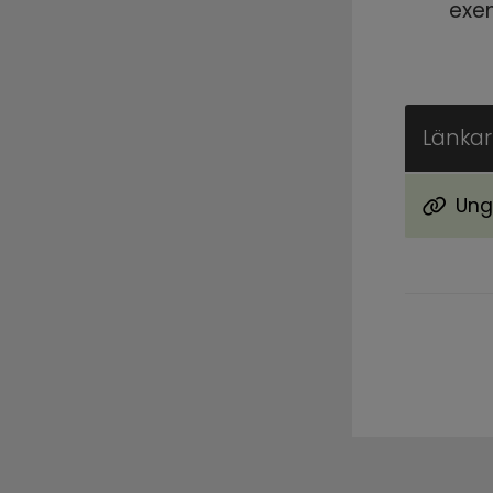
exe
Länkar 
Ung
Länk ti