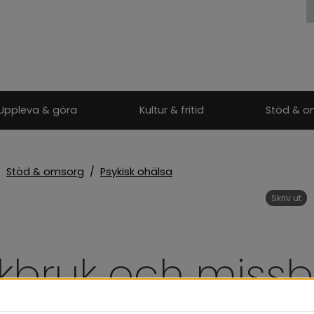
Uppleva & göra
Kultur & fritid
Stöd & o
/
Stöd & omsorg
/
Psykisk ohälsa
Skriv ut
skbruk och missb