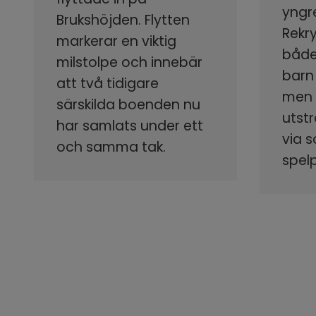
yngr
Brukshöjden. Flytten
Rekr
markerar en viktig
både
milstolpe och innebär
barn
att två tidigare
men s
särskilda boenden nu
utstr
har samlats under ett
via 
och samma tak.
spel