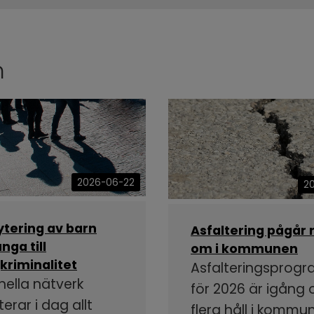
n
2026-06-22
2
ytering av barn
Asfaltering pågår 
nga till
om i kommunen
kriminalitet
Asfalteringsprog
nella nätverk
för 2026 är igång
terar i dag allt
flera håll i kommu