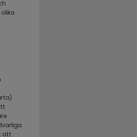
h 
lika 
 
rta)
t 
re 
varliga 
att 