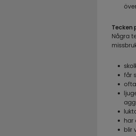
över
Tecken 
Några te
missbruk
skol
får 
ofta
ljug
aggr
lukt
har
blir