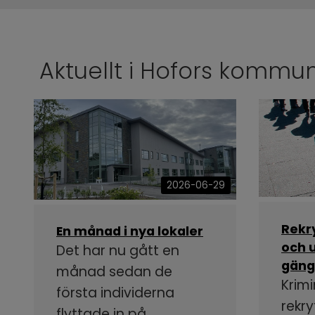
Aktuellt i Hofors kommu
2026-06-29
Rekr
En månad i nya lokaler
och u
Det har nu gått en
gäng
månad sedan de
Krimi
första individerna
rekry
flyttade in på