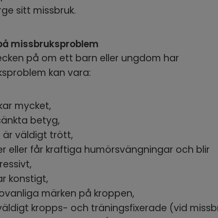
ge sitt missbruk.
på missbruksproblem
cken på om ett barn eller ungdom har 
sproblem kan vara:   
kar mycket,
sänkta betyg,
 är väldigt trött,
er eller får kraftiga humörsvängningar och blir 
essivt,
ar konstigt,
 ovanliga märken på kroppen,
 väldigt kropps- och träningsfixerade (vid missbru