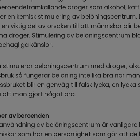
 beroendeframkallande droger som alkohol, kaff
ger en kemisk stimulering av belöningscentrum.
 en viktig del av orsaken till att människor blir 
a droger. Stimulering av belöningscentrum blo
ehagliga känslor.
timulerar belöningscentrum med droger, alkoho
ruk så fungerar belöning inte lika bra när man 
ssbruket blir en genväg till falsk lycka, en lycka 
 att man gjort något bra.
per av beroenden
 användning av belöningscentrum är vanligare 
iskor som har en personlighet som gör att de 