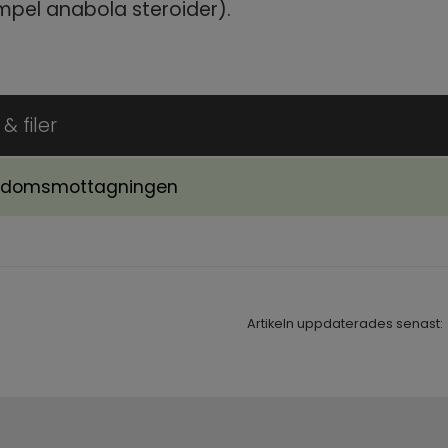
mpel anabola steroider).
& filer
domsmottagningen
ll annan webbplats, öppnas i nytt fönster.
Artikeln uppdaterades senast: