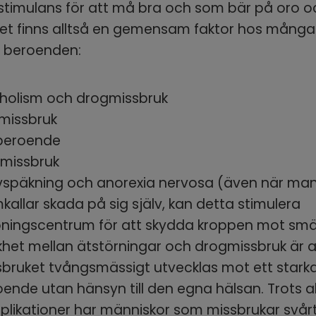
timulans för att må bra och som bär på oro oc
Det finns alltså en gemensam faktor hos många o
v beroenden:
oholism och drogmissbruk
missbruk
beroende
lmissbruk
lvspäkning och anorexia nervosa (även när man
kallar skada på sig själv, kan detta stimulera 
öningscentrum för att skydda kroppen mot smä
ikhet mellan ätstörningar och drogmissbruk är at
bruket tvångsmässigt utvecklas mot ett starka
ende utan hänsyn till den egna hälsan. Trots all
likationer har människor som missbrukar svårt 