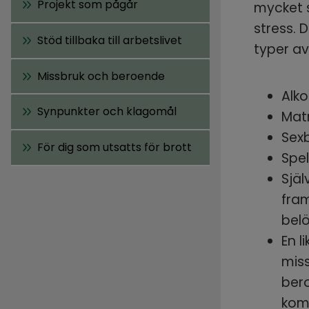
Projekt som pågår
mycket s
stress. 
Stöd tillbaka till arbetslivet
typer a
Missbruk och beroende
Alk
Synpunkter och klagomål
Mat
Sex
För dig som utsatts för brott
Spe
Sjä
fram
bel
En l
miss
bero
komp