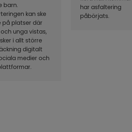
e barn.
har asfaltering
yteringen kan ske
påbörjats.
 på platser där
 och unga vistas,
ker i allt större
äckning digitalt
sociala medier och
plattformar.