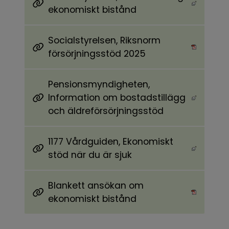
Länk till annan webbplats, öppnas i nytt föns
ekonomiskt bistånd
Socialstyrelsen, Riksnorm
Pdf, länk till annan webbplats, öppnas i nytt 
försörjningsstöd 2025
Pensionsmyndigheten,
Information om bostadstillägg
Länk till annan webbplats, öppnas i nytt föns
och äldreförsörjningsstöd
1177 Vårdguiden, Ekonomiskt
Länk till annan webbplats, öppnas i nytt föns
stöd när du är sjuk
Blankett ansökan om
Pdf, 658.3 kB, öppnas i nytt fönster.
ekonomiskt bistånd