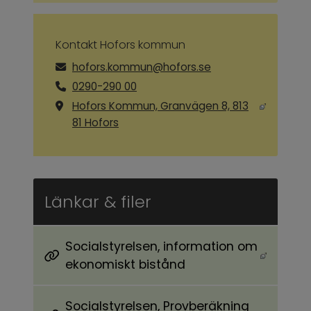
Kontakt Hofors kommun
hofors.kommun@hofors.se
0290-290 00
Hofors Kommun, Granvägen 8, 813
Länk till annan webbplats, öppnas i ny
81 Hofors
Länkar & filer
Socialstyrelsen, information om
Länk till annan webbplats, öppnas i nytt föns
ekonomiskt bistånd
Socialstyrelsen, Provberäkning