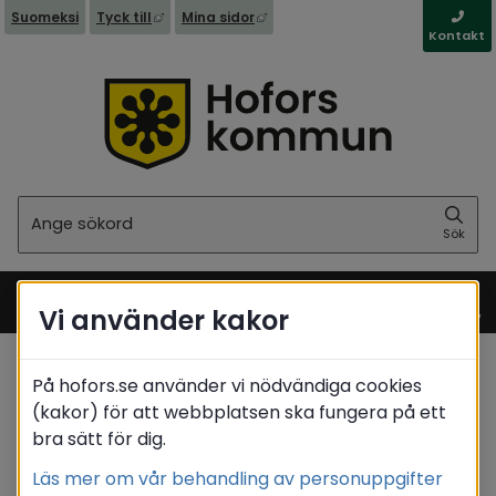
Länk till annan webbplats, öppnas i nytt fönst
Länk till annan webbplats, öppna
Suomeksi
Tyck till
Mina sidor
Kontakt
Sök
Sök
Vi använder kakor
Meny
På hofors.se använder vi nödvändiga cookies
Startsida
/
Stöd & omsorg
(kakor) för att webbplatsen ska fungera på ett
/
Ekonomiskt stöd och rådgivning
bra sätt för dig.
Translate
Läs mer om vår behandling av personuppgifter