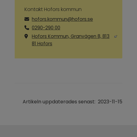
Kontakt Hofors kommun
hofors.kommun@hofors.se
0290-290 00
Hofors Kommun, Granvägen 8, 813
Länk till annan webbplats, öppnas i ny
81 Hofors
Artikeln uppdaterades senast:
2023-11-15