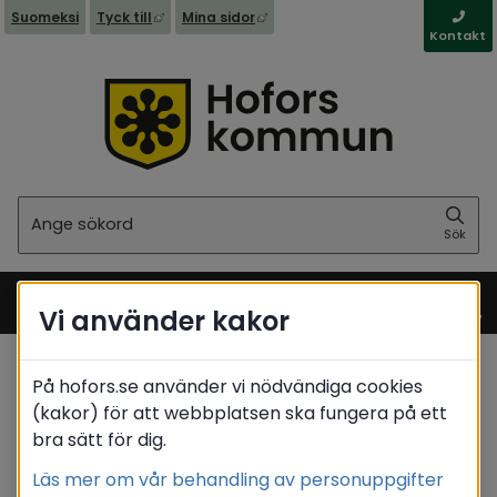
Länk till annan webbplats, öppnas i nytt fönst
Länk till annan webbplats, öppna
Suomeksi
Tyck till
Mina sidor
Kontakt
Sök
Sök
Vi använder kakor
Meny
På hofors.se använder vi nödvändiga cookies
Startsida
/
Kommun & politik
(kakor) för att webbplatsen ska fungera på ett
/
Behandling av personuppgifter - GDPR
bra sätt för dig.
Behandling av personuppgifter (GDPR) inom
/
kommunstyrelsen
Läs mer om vår behandling av personuppgifter
/
Föreningsbidrag