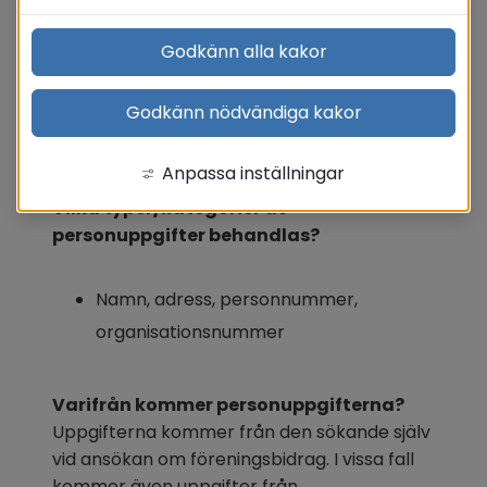
Translate
Godkänn alla kakor
Godkänn nödvändiga kakor
Föreningsbidrag
Anpassa inställningar
Vilka typer/kategorier av 
personuppgifter behandlas?
Namn, adress, personnummer, 
organisationsnummer
Varifrån kommer personuppgifterna?
Uppgifterna kommer från den sökande själv 
vid ansökan om föreningsbidrag. I vissa fall 
kommer även uppgifter från 