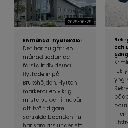
2026-06-29
Rekr
En månad i nya lokaler
och u
Det har nu gått en
gäng
månad sedan de
Krimi
första individerna
rekry
flyttade in på
yngr
Brukshöjden. Flytten
Rekr
markerar en viktig
både
milstolpe och innebär
barn
att två tidigare
men s
särskilda boenden nu
utstr
har samlats under ett