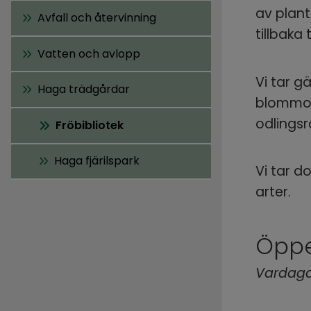
av plan
Avfall och återvinning
tillbaka t
Vatten och avlopp
Vi tar g
Haga trädgårdar
blommor.
odlingsr
Fröbibliotek
Haga fjärilspark
Vi tar do
arter.
Öppet
Vardaga