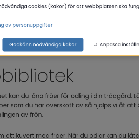
nödvändiga cookies (kakor) för att webbplatsen ska funge
ng av personuppgifter
Godkänn nödvändiga kakor
Anpassa inställ
bibliotek
set kan du låna fröer för odling i din trädgård. 
öer som du har överskott av så hjälps vi åt att
ingen av frön.
 ett kuvert med fröer. När du odlar kan du låta