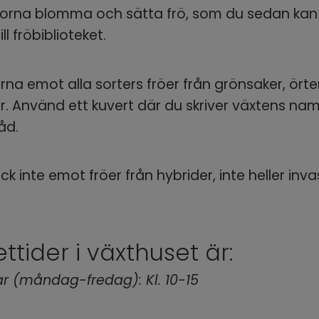
torna blomma och sätta frö, som du sedan kan
ill fröbiblioteket.
ärna emot alla sorters fröer från grönsaker, örte
 Använd ett kuvert där du skriver växtens nam
åd.
ck inte emot fröer från hybrider, inte heller invas
tider i växthuset är:
r (måndag-fredag): 
Kl. 10-15