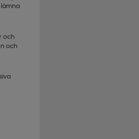
 lämna 
r och 
n och 
iva 