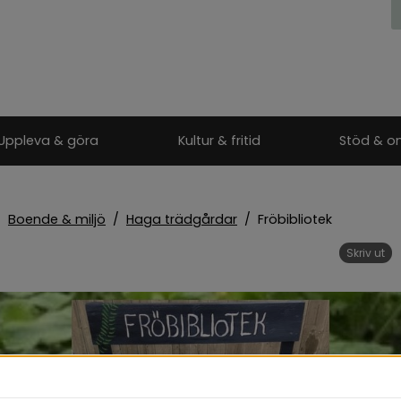
Uppleva & göra
Kultur & fritid
Stöd & o
/
Boende & miljö
/
Haga trädgårdar
/
Fröbibliotek
Skriv ut