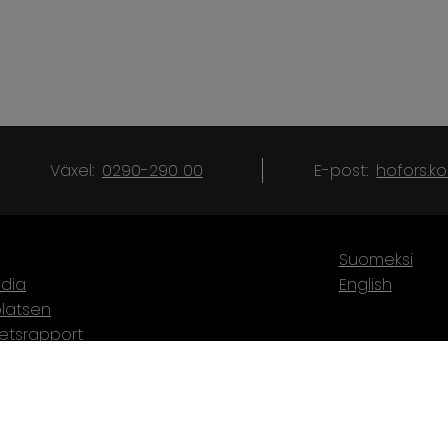
Växel:
0290-290 00
E-post:
hofors.
Suomeksi
dia
English
latsen
hetsrapport
karta
törer
 av personuppgifter