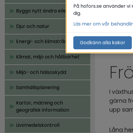
På hofors.se använder vi 
Bygga nytt ändra eller riva
dig.
Läs mer om vår behandli
Djur och natur
Energi- och klimatrådgivning
Godkänn alla kakor
Klimat, miljö och hållbarhet
Frö
Miljö- och hälsoskydd
Samhällsplanering
I växthu
gärna fr
Kartor, mätning och
upp saml
geografisk information
Livsmedelskontroll
Låna hem