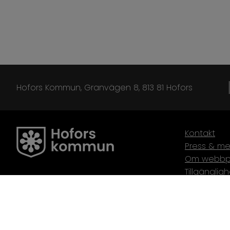
Hofors Kommun, Granvägen 8, 813 81 Hofors
Kontakt
Press & me
Om webbp
Tillgänglig
Webbplats
Webbredak
Cookies
Behandling