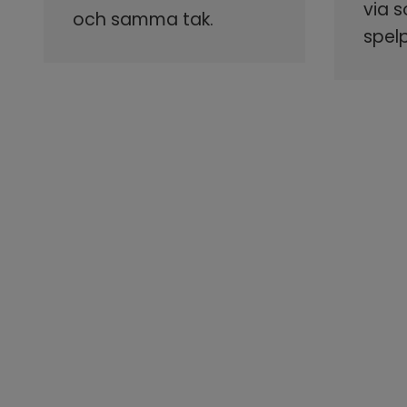
via 
och samma tak.
spel