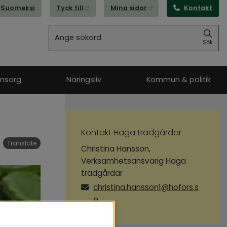
Länk till annan webbplats, öppnas i nytt
Länk till annan webbpl
Suomeksi
Tyck till
Mina sidor
Kontakt
Sök
Sök
msorg
Näringsliv
Kommun & politik
Kontakt Haga trädgårdar
Translate
Christina Hansson,
Verksamhetsansvarig Haga
trädgårdar
christina.hansson1@hofors.s
e