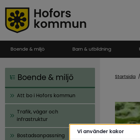
Boende & miljö
Barn & utbildning
Boende & miljö
Startsida
Att bo i Hofors kommun
Trafik, vägar och
infrastruktur
Vi använder kakor
Bostadsanpassning