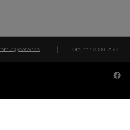
kommun@hofors.se
Org. nr:
212000-2296