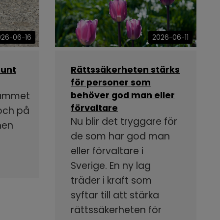
026-06-16
2026-06-11
runt
Rättssäkerheten stärks
för personer som
rammet
behöver god man eller
förvaltare
 och på
Nu blir det tryggare för
nen
de som har god man
eller förvaltare i
Sverige. En ny lag
träder i kraft som
syftar till att stärka
rättssäkerheten för