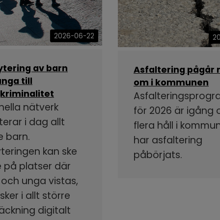
2026-06-22
2
ytering av barn
Asfaltering pågår 
nga till
om i kommunen
kriminalitet
Asfalteringsprog
nella nätverk
för 2026 är igång
terar i dag allt
flera håll i kommu
e barn.
har asfaltering
yteringen kan ske
påbörjats.
 på platser där
 och unga vistas,
ker i allt större
äckning digitalt