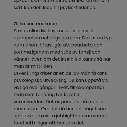
sjukdom. Om en kris inte blir löst på ett bra 
sätt kan den leda till psykiskt lidande.
Olika sorters kriser
En så kallad livskris kan utlösas av till 
exempel en anhörigs sjukdom. Det är en typ 
av kris som oftast går att bearbeta och 
komma igenom med stöd av familj och 
vänner, även om det inte alltid känns så när 
man är mitt i den.
Utvecklingskriser är en del av människans 
psykologiska utveckling. De kan uppstå vid 
viktiga övergångar i livet, till exempel när 
man som tonåring tar klivet in i 
vuxenvärlden. Det är perioder då man är 
mer sårbar. Om det då händer något som 
upplevs som extra jobbigt har man sämre 
förutsättningar att hantera det.