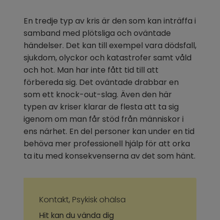
En tredje typ av kris är den som kan inträffa i 
samband med plötsliga och oväntade 
händelser. Det kan till exempel vara dödsfall, 
sjukdom, olyckor och katastrofer samt våld 
och hot. Man har inte fått tid till att 
förbereda sig. Det oväntade drabbar en 
som ett knock-out-slag. Även den här 
typen av kriser klarar de flesta att ta sig 
igenom om man får stöd från människor i 
ens närhet. En del personer kan under en tid 
behöva mer professionell hjälp för att orka 
ta itu med konsekvenserna av det som hänt.
Kontakt, Psykisk ohälsa
Hit kan du vända dig