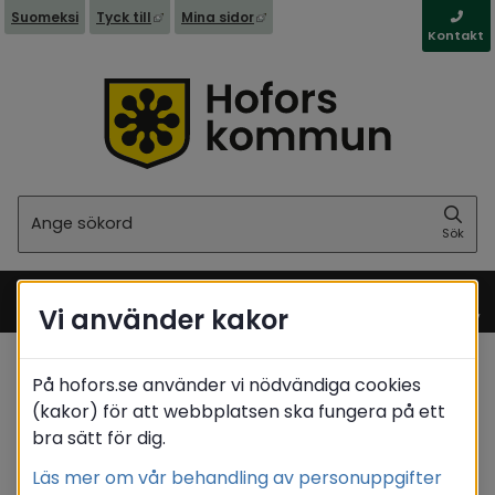
Länk till annan webbplats, öppnas i nytt fönst
Länk till annan webbplats, öppna
Suomeksi
Tyck till
Mina sidor
Kontakt
Sök
Sök
Vi använder kakor
Meny
På hofors.se använder vi nödvändiga cookies
Startsida
/
Stöd & omsorg
/
Psykisk ohälsa
(kakor) för att webbplatsen ska fungera på ett
bra sätt för dig.
Translate
Läs mer om vår behandling av personuppgifter