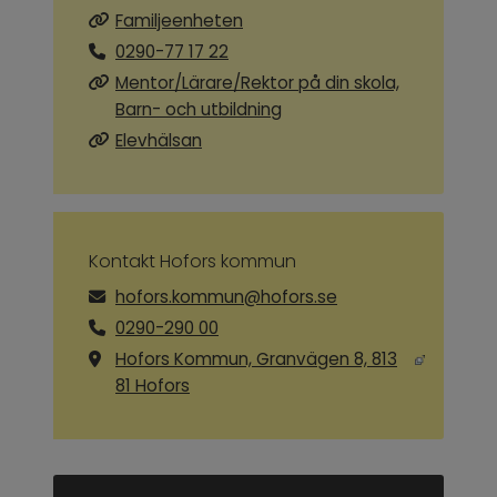
Familjeenheten
0290-77 17 22
Mentor/Lärare/Rektor på din skola,
Barn- och utbildning
Elevhälsan
Kontakt Hofors kommun
hofors.kommun@hofors.se
0290-290 00
Hofors Kommun, Granvägen 8, 813
Länk till annan webbplats, öppnas i ny
81 Hofors