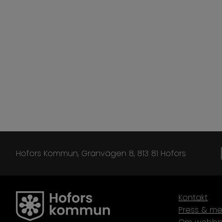
Hofors Kommun, Granvägen 8, 813 81 Hofors
Kontakt
Press & me