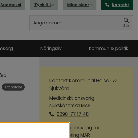
Länk till annan webbplats, öppnas i nytt
Länk till annan webbpl
Suomeksi
Tyck till
Mina sidor
Kontakt
Sök
Sök
msorg
Näringsliv
Kommun & politik
ård
Kontakt Kommunal Hälso- & 
Translate
Sjukvård
Medicinskt ansvarig
sjuksköterska MAS
0290-77 17 48
Medicinsk ansvarig för
rehabilitering MAR