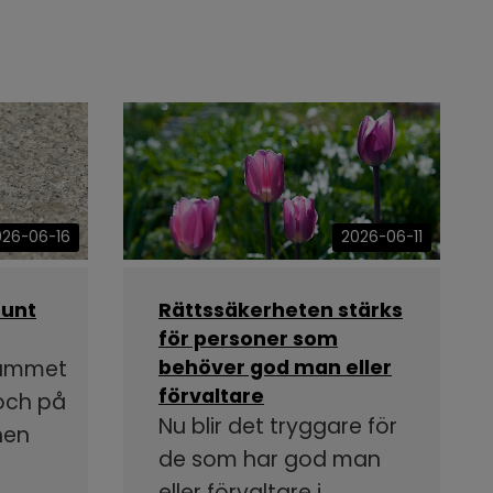
026-06-16
2026-06-11
runt
Rättssäkerheten stärks
för personer som
rammet
behöver god man eller
förvaltare
 och på
Nu blir det tryggare för
nen
de som har god man
eller förvaltare i