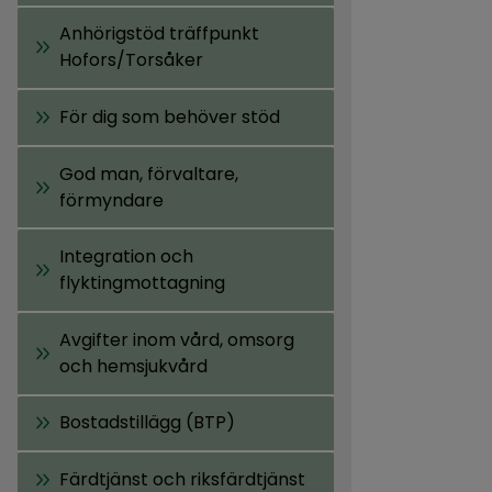
Anhörigstöd träffpunkt
Hofors/Torsåker
För dig som behöver stöd
God man, förvaltare,
förmyndare
Integration och
flyktingmottagning
Avgifter inom vård, omsorg
och hemsjukvård
Bostadstillägg (BTP)
Färdtjänst och riksfärdtjänst