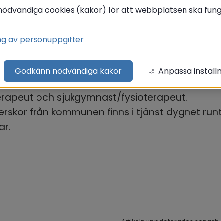
ård är hälso- och sjukvårdande insatser som ut
nödvändiga cookies (kakor) för att webbplatsen ska funge
. Det kan t ex vara hjälp med dina mediciner, 
gning, provtagning, rådgivning, utprovning av 
ng av personuppgifter
el och rehabilitering i hemmet.
Godkänn nödvändiga kakor
Anpassa inställ
rbetar i hemsjukvården är sjuksköterskor, 
erapeut och sjukgymnast/fysioterapeut.
erskor från kommunen finns i tjänst dygnet runt
ar.