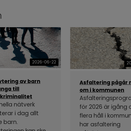
n
2026-06-22
2
ytering av barn
Asfaltering pågår 
nga till
om i kommunen
kriminalitet
Asfalteringsprog
nella nätverk
för 2026 är igång
terar i dag allt
flera håll i kommu
e barn.
har asfaltering
yteringen kan ske