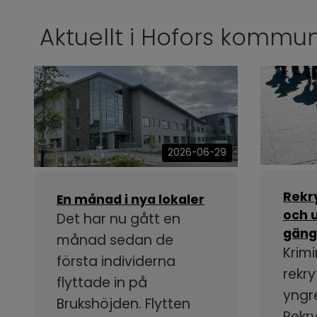
Aktuellt i Hofors kommu
2026-06-29
Rekr
En månad i nya lokaler
och u
Det har nu gått en
gäng
månad sedan de
Krimi
första individerna
rekry
flyttade in på
yngr
Brukshöjden. Flytten
Rekr