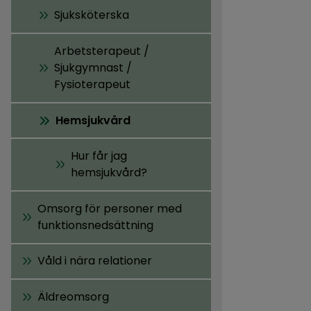
Sjuksköterska
Arbetsterapeut /
Sjukgymnast /
Fysioterapeut
Hemsjukvård
Hur får jag
hemsjukvård?
Omsorg för personer med
funktionsnedsättning
Våld i nära relationer
Äldreomsorg