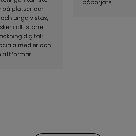
påbörjats.
 på platser där
 och unga vistas,
ker i allt större
äckning digitalt
sociala medier och
plattformar.