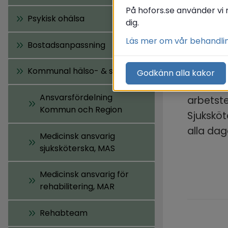
Hemsjukv
På hofors.se använder vi 
Psykisk ohälsa
ditt hem
dig.
såromläg
Läs mer om vår behandli
Bostadsanpassning
hjälpmed
Kommunal hälso- & sjukvård
Godkänn alla kakor
Vi som a
Ansvarsfördelning
arbetst
Kommun och Region
Sjuksköt
alla dag
Medicinsk ansvarig
sjuksköterska, MAS
Medicinsk ansvarig för
rehabilitering, MAR
Rehabteam