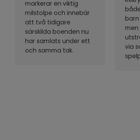
markerar en viktig
både
milstolpe och innebär
barn
att två tidigare
men s
särskilda boenden nu
utstr
har samlats under ett
via 
och samma tak.
spel