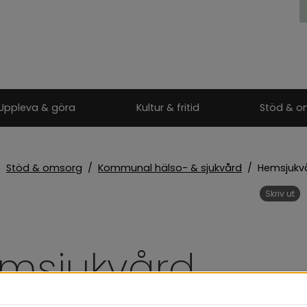
Uppleva & göra
Kultur & fritid
Stöd & o
/
Stöd & omsorg
/
Kommunal hälso- & sjukvård
/
Hemsjukv
Skriv ut
msjukvård