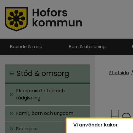
Boende & miljö
Barn & utbildning
Stöd & omsorg
Startsida
Ekonomiskt stöd och
rådgivning
He
Familj, barn och ungdom
Vi använder kakor
Socialjour