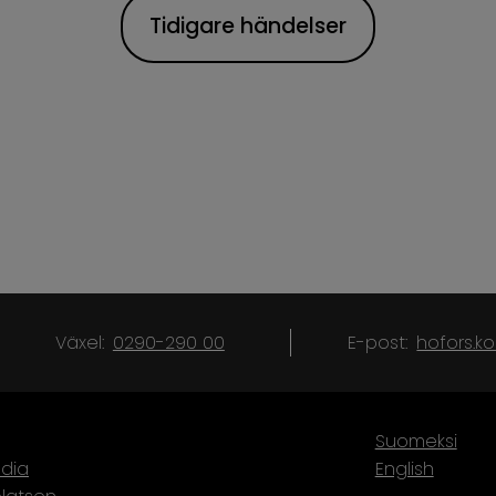
Tidigare händelser
Växel:
0290-290 00
E-post:
hofors.
Suomeksi
dia
English