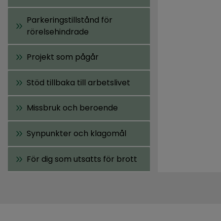
Parkeringstillstånd för
rörelsehindrade
Projekt som pågår
Stöd tillbaka till arbetslivet
Missbruk och beroende
Synpunkter och klagomål
För dig som utsatts för brott