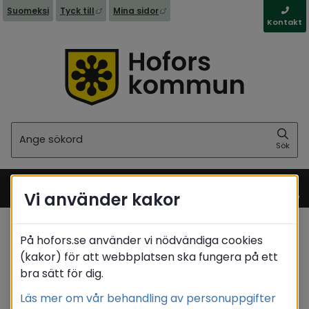
Länk till annan webbplats, öppnas i nytt fönst
Länk till annan webbplats, öppna
Suomeksi
Tyck till
Mina sidor
Kontakt
Sök
Sök
Vi använder kakor
Meny
På hofors.se använder vi nödvändiga cookies
Startsida
/
Stöd & omsorg
/
Psykisk ohälsa
(kakor) för att webbplatsen ska fungera på ett
bra sätt för dig.
Translate
Läs mer om vår behandling av personuppgifter