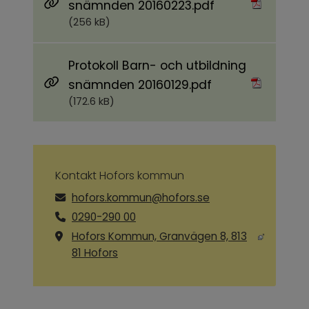
Pdf, 256 kB.
snämnden 20160223.pdf
(256 kB)
Protokoll Barn- och utbildning
Pdf, 172.6 kB.
snämnden 20160129.pdf
(172.6 kB)
Kontakt Hofors kommun
hofors.kommun@hofors.se
0290-290 00
Hofors Kommun, Granvägen 8, 813
Länk till annan webbplats, öppnas i ny
81 Hofors