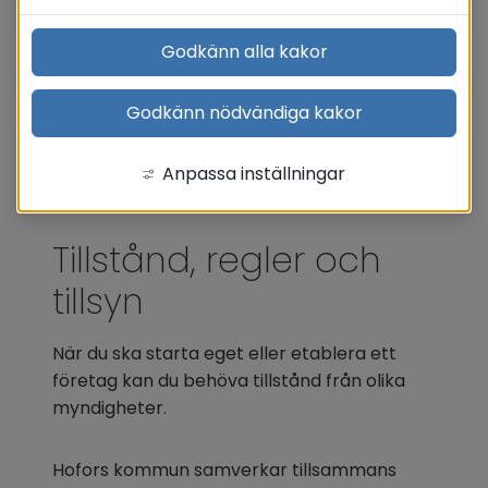
Godkänn alla kakor
Godkänn nödvändiga kakor
Anpassa inställningar
Tillstånd, regler och 
tillsyn
När du ska starta eget eller etablera ett 
företag kan du behöva tillstånd från olika 
myndigheter.
Hofors kommun samverkar tillsammans 