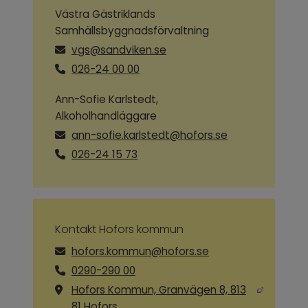
Västra Gästriklands
Samhällsbyggnadsförvaltning
vgs@sandviken.se
026-24 00 00
Ann-Sofie Karlstedt,
Alkoholhandläggare
ann-sofie.karlstedt@hofors.se
026-24 15 73
Kontakt Hofors kommun
hofors.kommun@hofors.se
0290-290 00
Hofors Kommun, Granvägen 8, 813
Länk till annan webbplats, öppnas i ny
81 Hofors