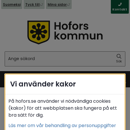
Länk till annan webbplats, öppnas i nytt fönst
Länk till annan webbplats, öppna
Suomeksi
Tyck till
Mina sidor
Kontakt
Sök
Sök
Vi använder kakor
Meny
På hofors.se använder vi nödvändiga cookies
Startsida
(kakor) för att webbplatsen ska fungera på ett
bra sätt för dig.
Translate
Läs mer om vår behandling av personuppgifter