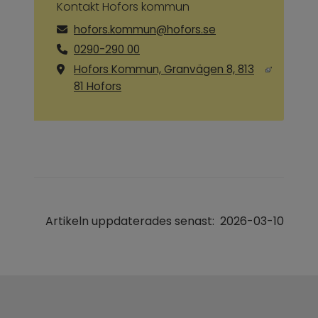
Kontakt Hofors kommun
hofors.kommun@hofors.se
0290-290 00
Hofors Kommun, Granvägen 8, 813
Länk till annan webbplats, öppnas i ny
81 Hofors
Artikeln uppdaterades senast:
2026-03-10