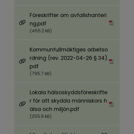
Föreskrifter om avfallshanteri
Pdf, 455.2 kB.
ng.pdf
(455.2 kB)
Kommunfullmäktiges arbetso
rdning (rev. 2022-04-26 § 34).
Pdf, 795.7 kB.
pdf
(795.7 kB)
Lokala hälsoskyddsföreskrifte
r för att skydda människors h
Pdf, 255.9 kB.
älsa och miljön.pdf
(255.9 kB)