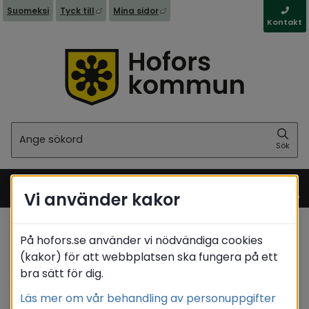
Filer
Filer
Filer
Länk till annan webbplats, öppnas i nytt fönst
Länk till annan webbplats, öppna
Suomeksi
Tyck till
Mina sidor
Ikon som
Ikon som
Ikon som
Kontakt
Filnamn
Filnamn
Filnamn
tillgängliga
tillgängliga
tillgängliga
illustrerar
illustrerar
illustrerar
(Filstorlek)
(Filstorlek)
(Filstorlek)
för
för
för
filtyp
filtyp
filtyp
nedladdning
nedladdning
nedladdning
Sök
Sök
Vi använder kakor
Meny
På hofors.se använder vi nödvändiga cookies
Startsida
/
Kommun & politik
/
Styrdokument
(kakor) för att webbplatsen ska fungera på ett
bra sätt för dig.
Translate
Läs mer om vår behandling av personuppgifter