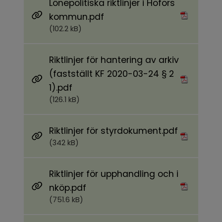
Lönepolitiska riktlinjer i Hofors
Pdf, 102.2 kB.
kommun.pdf
(102.2 kB)
Riktlinjer för hantering av arkiv
(fastställt KF 2020-03-24 § 2
Pdf, 126.1 kB.
1).pdf
(126.1 kB)
Pdf, 342 kB
Riktlinjer för styrdokument.pdf
(342 kB)
Riktlinjer för upphandling och i
Pdf, 751.6 kB.
nköp.pdf
(751.6 kB)