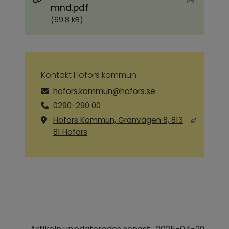
Pdf, 69.8 kB.
mnd.pdf
(69.8 kB)
Kontakt Hofors kommun
hofors.kommun@hofors.se
0290-290 00
Hofors Kommun, Granvägen 8, 813
Länk till annan webbplats, öppnas i ny
81 Hofors