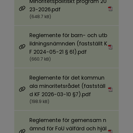
Minoritetspolitiskt program 20
Pdf, 648.7 kB.
23-2026.pdf
(648.7 kB)
Reglemente för barn- och utb
ildningsnämnden (fastställt K
Pdf, 660.7 kB.
F 2024-05-21 § 61).pdf
(660.7 kB)
Reglemente för det kommun
ala minoritetsrådet (fastställ
Pdf, 198.9 kB.
d KF 2026-03-10 §7).pdf
(198.9 kB)
Reglemente för gemensam n
ämnd för FoU välfärd och hjäl