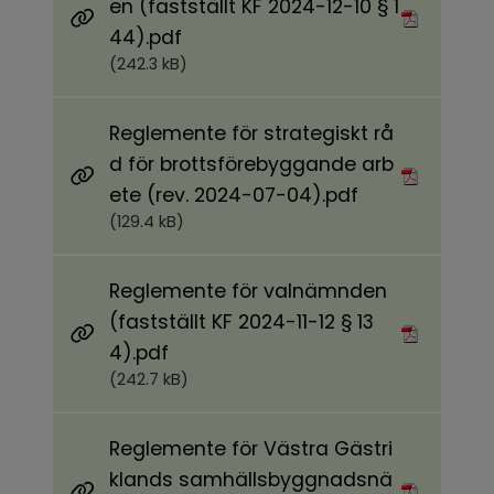
en (fastställt KF 2024-12-10 § 1
Pdf, 242.3 kB.
44).pdf
(242.3 kB)
Reglemente för strategiskt rå
d för brottsförebyggande arb
Pdf, 129.4 kB.
ete (rev. 2024-07-04).pdf
(129.4 kB)
Reglemente för valnämnden
(fastställt KF 2024-11-12 § 13
Pdf, 242.7 kB.
4).pdf
(242.7 kB)
Reglemente för Västra Gästri
klands samhällsbyggnadsnä