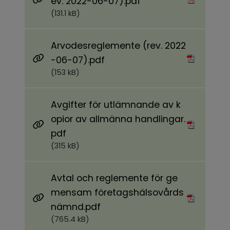
Pdf, 131.1 kB.
ev. 2022-06-07).pdf
(131.1 kB)
Arvodesreglemente (rev. 2022
Pdf, 153 kB.
-06-07).pdf
(153 kB)
Avgifter för utlämnande av k
opior av allmänna handlingar.
Pdf, 315 kB.
pdf
(315 kB)
Avtal och reglemente för ge
mensam företagshälsovårds
Pdf, 765.4 kB.
nämnd.pdf
(765.4 kB)