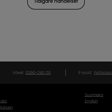
Tidigare händelser
Växel:
0290-290 00
E-post:
hofors.
Suomeksi
dia
English
latsen