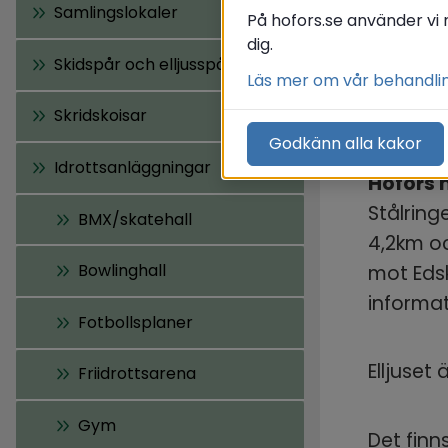
Samlingslokaler
På hofors.se använder vi 
dig.
Skidspår och elljusspår
Läs mer om vår behandli
Mo
Skridskoisar
Godkänn alla kakor
Idrottsanläggningar
Hofors 
Stålringe
BMX/skatehall
4,2km oc
Bowlinghall
mot Edsk
informat
Fotbollsplaner
Elljuset 
Friidrottsarena
Gym
Det finn