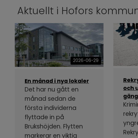
Aktuellt i Hofors kommu
2026-06-29
Rekr
En månad i nya lokaler
och u
Det har nu gått en
gäng
månad sedan de
Krimi
första individerna
rekry
flyttade in på
yngr
Brukshöjden. Flytten
Rekr
markerar en viktig