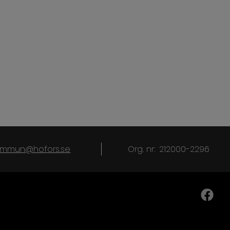
kommun@hofors.se
Org. nr:
212000-2296