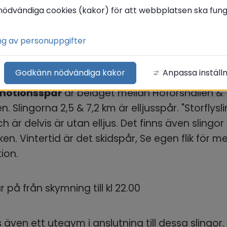
nödvändiga cookies (kakor) för att webbplatsen ska funge
ng av personuppgifter
tionsspår
Godkänn nödvändiga kakor
Anpassa inställ
motionsspår
 är beläget mellan Hoforshallen & 
n. Slingorna 2,5 & 7,2 km är elljusspår. "Storflysli
h är delvis är utan elljus. Det finns även slingor
en. Vintertid är det skidspår, Se egen flik för me
ion.
är på från skymning till kl 22.00
s även ett utegym i anslutning till dessa slingor.