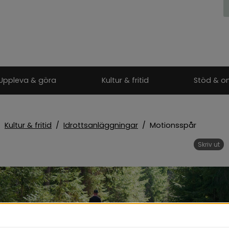
Uppleva & göra
Kultur & fritid
Stöd & o
/
Kultur & fritid
/
Idrottsanläggningar
/
Motionsspår
Skriv ut