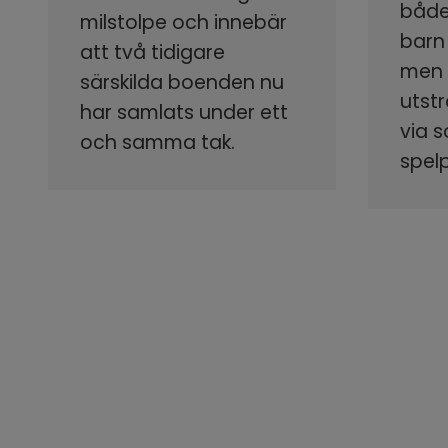
både
milstolpe och innebär
barn
att två tidigare
men s
särskilda boenden nu
utstr
har samlats under ett
via 
och samma tak.
spel