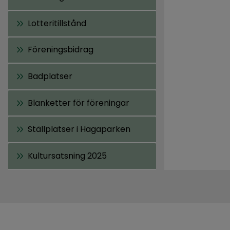
Lotteritillstånd
Föreningsbidrag
Badplatser
Blanketter för föreningar
Ställplatser i Hagaparken
Kultursatsning 2025