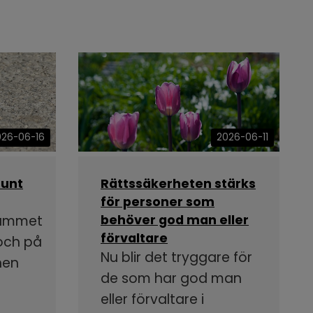
026-06-16
2026-06-11
runt
Rättssäkerheten stärks
för personer som
rammet
behöver god man eller
förvaltare
 och på
Nu blir det tryggare för
nen
de som har god man
eller förvaltare i