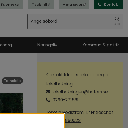
Länk till annan webbplats, öppnas i nytt
Länk till annan webbpl
Suomeksi
Tyck till
Mina sidor
Kontakt
Sök
Sök
msorg
Näringsliv
Kommun & politik
Kontakt Idrottsanläggningar
Translate
Lokalbokning
lokalbokningen@hofors.se
0290-771561
Josefin Hedström T.f Fritidschef
070-0860022