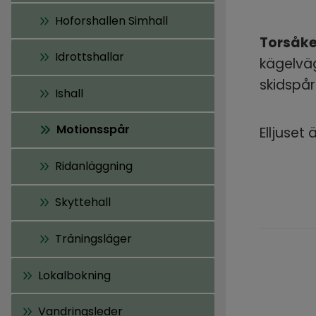
Hoforshallen Simhall
Torsåke
Idrottshallar
kägelväg
skidspår 
Ishall
Motionsspår
Elljuset 
Ridanläggning
Skyttehall
Träningsläger
Lokalbokning
Vandringsleder