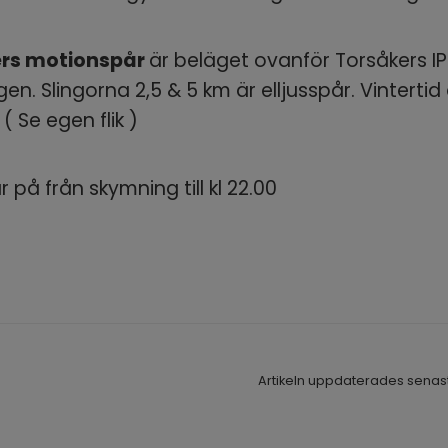
rs motionspår 
är beläget ovanför Torsåkers IP
en. Slingorna 2,5 & 5 km är elljusspår. Vintertid 
( Se egen flik )
är på från skymning till kl 22.00
Artikeln uppdaterades senast