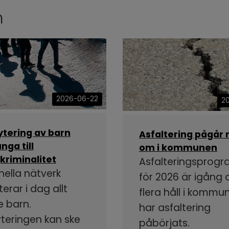
n
2026-06-22
2
ytering av barn
Asfaltering pågår 
nga till
om i kommunen
kriminalitet
Asfalteringsprog
nella nätverk
för 2026 är igång
terar i dag allt
flera håll i kommu
e barn.
har asfaltering
yteringen kan ske
påbörjats.