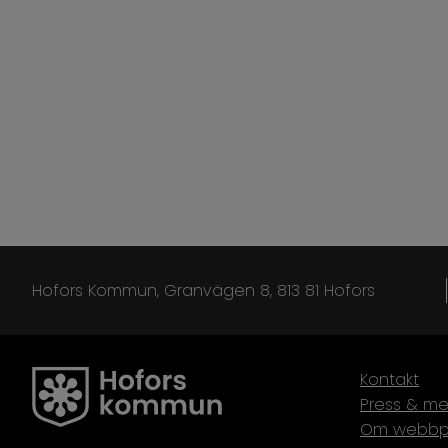
Hofors Kommun, Granvägen 8, 813 81 Hofors
Kontakt
Press & me
Om webbp