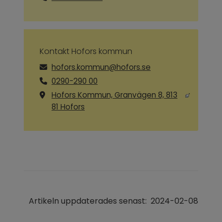
Kontakt Hofors kommun
hofors.kommun@hofors.se
0290-290 00
Hofors Kommun, Granvägen 8, 813
Länk till annan webbplats, öppnas i ny
81 Hofors
Artikeln uppdaterades senast:
2024-02-08