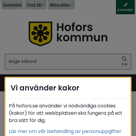
Länk till annan webbplats, öppnas i nytt fönst
Länk till annan webbplats, öppna
Suomeksi
Tyck till
Mina sidor
Kontakt
Sök
Sök
Vi använder kakor
Meny
På hofors.se använder vi nödvändiga cookies
Startsida
/
Stöd & omsorg
(kakor) för att webbplatsen ska fungera på ett
Omsorg för personer med
/
bra sätt för dig.
funktionsnedsättning
/
Gruppbostaden Orion
Läs mer om vår behandling av personuppgifter