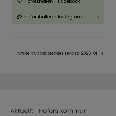
Hoforshallen - Facebook
Länk till annan webbplats, öppnas i nytt föns
Hoforshallen - Instagram
Länk till annan webbplats, öppnas i nytt föns
Artikeln uppdaterades senast:
2025-01-14
Aktuellt i Hofors kommun