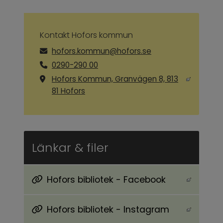
Kontakt Hofors kommun
hofors.kommun@hofors.se
0290-290 00
Hofors Kommun, Granvägen 8, 813
Länk till annan webbplats, öppnas i ny
81 Hofors
Länkar & filer
Hofors bibliotek - Facebook
Länk till annan webbplats, öppnas i nytt föns
Hofors bibliotek - Instagram
Länk till annan webbplats, öppnas i nytt föns