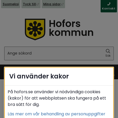
Länk till annan webbplats, öppnas i nytt fönst
Länk till annan webbplats, öppna
Suomeksi
Tyck till
Mina sidor
Kontakt
Sök
Sök
Vi använder kakor
Meny
På hofors.se använder vi nödvändiga cookies
Startsida
/
Kommun & politik
/
Sociala medier
(kakor) för att webbplatsen ska fungera på ett
bra sätt för dig.
Translate
Läs mer om vår behandling av personuppgifter