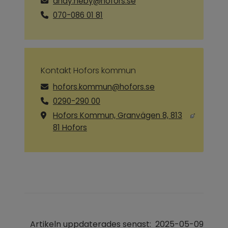
andy.neby@hofors.se
070-086 01 81
Kontakt Hofors kommun
hofors.kommun@hofors.se
0290-290 00
Hofors Kommun, Granvägen 8, 813
Länk till annan webbplats, öppnas i ny
81 Hofors
Artikeln uppdaterades senast:
2025-05-09