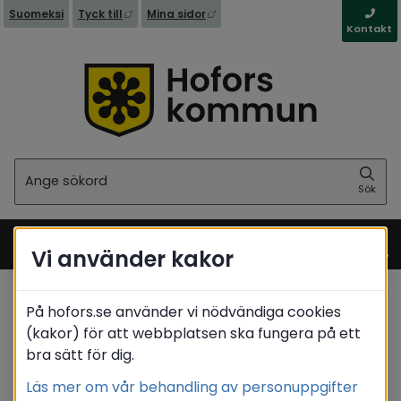
Länk till annan webbplats, öppnas i nytt fönst
Länk till annan webbplats, öppna
Suomeksi
Tyck till
Mina sidor
Kontakt
Sök
Sök
Vi använder kakor
Meny
På hofors.se använder vi nödvändiga cookies
Startsida
/
Kommun & politik
/
Politik
(kakor) för att webbplatsen ska fungera på ett
/
Förtroendevalda
/
Matrikel
bra sätt för dig.
/
Sjöberg Sophia
Läs mer om vår behandling av personuppgifter
Translate