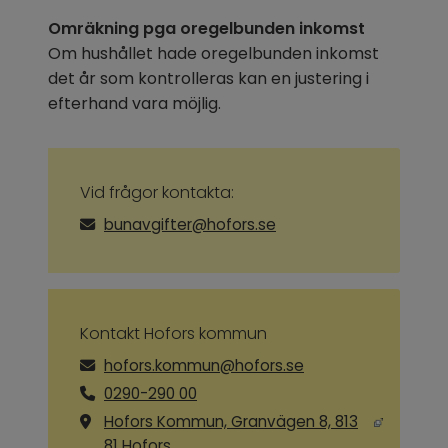
Omräkning pga oregelbunden inkomst
Om hushållet hade oregelbunden inkomst 
det år som kontrolleras kan en justering i 
efterhand vara möjlig.
Vid frågor kontakta:
bunavgifter@hofors.se
Kontakt Hofors kommun
hofors.kommun@hofors.se
0290-290 00
Hofors Kommun, Granvägen 8, 813
Länk till annan webbplats, öppnas i ny
81 Hofors