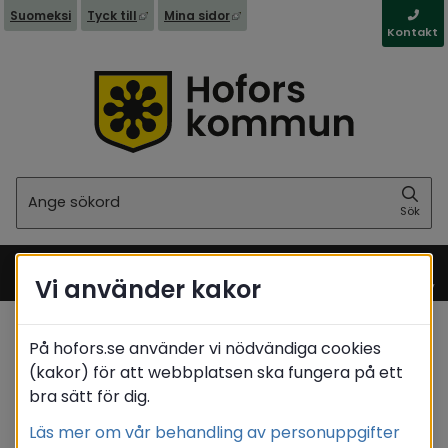
Länk till annan webbplats, öppnas i nytt fönst
Länk till annan webbplats, öppna
Suomeksi
Tyck till
Mina sidor
Kontakt
Sök
Sök
Vi använder kakor
Meny
På hofors.se använder vi nödvändiga cookies
Startsida
/
Barn & utbildning
/
Förskola
(kakor) för att webbplatsen ska fungera på ett
/
Retroaktiv inkomstjämförelse
bra sätt för dig.
Translate
Läs mer om vår behandling av personuppgifter