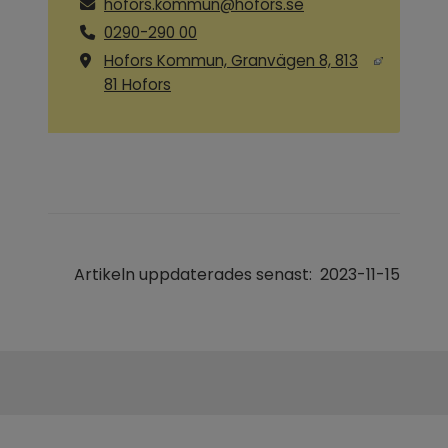
hofors.kommun@hofors.se
0290-290 00
Hofors Kommun, Granvägen 8, 813
Länk till annan webbplats, öppnas i ny
81 Hofors
Artikeln uppdaterades senast:
2023-11-15