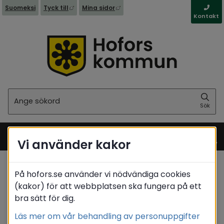
Länk till annan webbplats, öppnas i nytt fönst
Länk till annan webbplats, öppna
Suomeksi
Tyck till
Mina sidor
Kontakt
Sök
Sök
Vi använder kakor
Meny
På hofors.se använder vi nödvändiga cookies
Startsida
/
Kommun & politik
(kakor) för att webbplatsen ska fungera på ett
/
Behandling av personuppgifter - GDPR
bra sätt för dig.
Behandling av personuppgifter (GDPR) inom
/
socialnämnden
Läs mer om vår behandling av personuppgifter
/
Barn-/familjeärenden