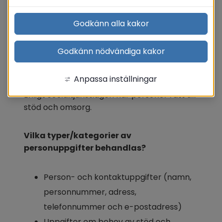
Translate
Godkänn alla kakor
Godkänn nödvändiga kakor
Barn-/familjeärenden
Anpassa inställningar
Enligt Socialtjänstlagen har personer rätt till 
stöd och omsorg.
Vilka typer/kategorier av 
personuppgifter behandlas?
Person- och kontaktuppgifter (namn, 
personnummer, adress, 
telefonnummer och e-postadress)
Uppgifter om behov av stöd och 