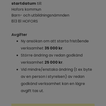
startdatum
 till: 
Hofors kommun
Barn- och utbildningsnämnden
813 81 HOFORS
Avgifter
Ny ansökan om att starta fristående 
verksamhet 
35 000 kr
.
Större ändring av redan godkänd 
verksamhet 
25 000 kr
.
Vid mindre/enstaka ändring (t ex byte 
av en person i styrelsen) av redan 
godkänd verksamhet kan en lägre 
avgift tas ut.