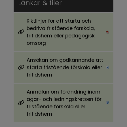
Länkar & filer
Riktlinjer för att starta och
bedriva fristående förskola,
Pdf, 759.6 kB, öppnas i nytt fönster.
fritidshem eller pedagogisk
omsorg
Ansökan om godkännande att
starta fristående förskola eller
Word, 202.5 kB, öppnas i nytt fönster.
fritidshem
Anmälan om förändring inom
ägar- och ledningskretsen för
Word, 83.5 kB, öppnas i nytt fönster.
fristående förskola eller
fritidshem