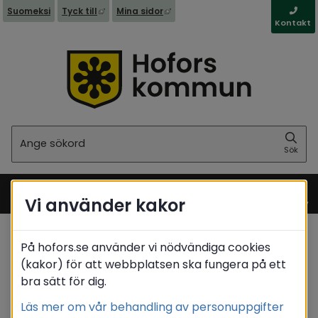
Länk till annan webbplats, öppnas i nytt fönst
Länk till annan webbplats, öppna
Suomeksi
Tyck till
Mina sidor
Kontakt
Sök
Sök
Vi använder kakor
Meny
På hofors.se använder vi nödvändiga cookies
Startsida
/
Barn & utbildning
/
Förskola
(kakor) för att webbplatsen ska fungera på ett
/
Starta fristående verksamhet
bra sätt för dig.
Translate
Läs mer om vår behandling av personuppgifter