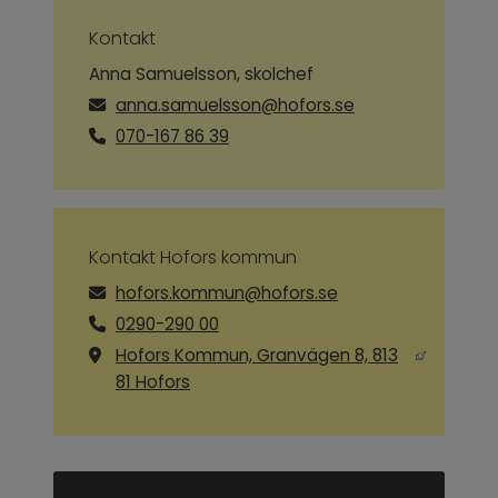
Kontakt
Anna Samuelsson, skolchef
anna.samuelsson@hofors.se
070-167 86 39
Kontakt Hofors kommun
hofors.kommun@hofors.se
0290-290 00
Hofors Kommun, Granvägen 8, 813
Länk till annan webbplats, öppnas i ny
81 Hofors