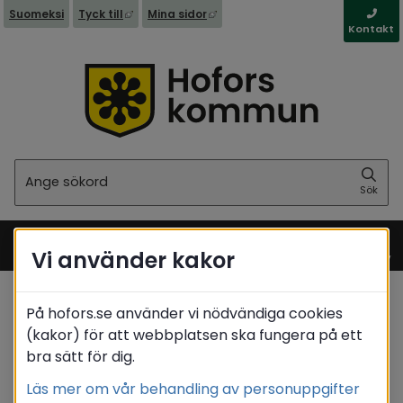
Länk till annan webbplats, öppnas i nytt fönst
Länk till annan webbplats, öppna
Suomeksi
Tyck till
Mina sidor
Kontakt
Sök
Sök
Vi använder kakor
Meny
Startsida
/
Stöd & omsorg
På hofors.se använder vi nödvändiga cookies
Personligt ombud - stöd för dig som har
/
(kakor) för att webbplatsen ska fungera på ett
psykisk funktionsnedsättning
bra sätt för dig.
Translate
Läs mer om vår behandling av personuppgifter