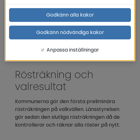
Godkänn alla kakor
Godkänn nödvändiga kakor
Anpassa inställningar
Rösträkning och 
valresultat
Kommunerna gör den första preliminära 
rösträkningen på valkvällen. Länsstyrelsen 
gör sedan den slutliga rösträkningen då de 
kontrollerar och räknar alla röster på nytt.