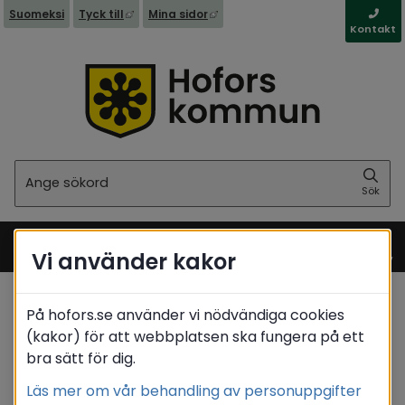
Länk till annan webbplats, öppnas i nytt fönst
Länk till annan webbplats, öppna
Suomeksi
Tyck till
Mina sidor
Kontakt
Sök
Sök
Vi använder kakor
Meny
På hofors.se använder vi nödvändiga cookies
Startsida
/
Kommun & politik
/
Valen 2026
(kakor) för att webbplatsen ska fungera på ett
/
Rösträkning och valresultat
bra sätt för dig.
Translate
Läs mer om vår behandling av personuppgifter