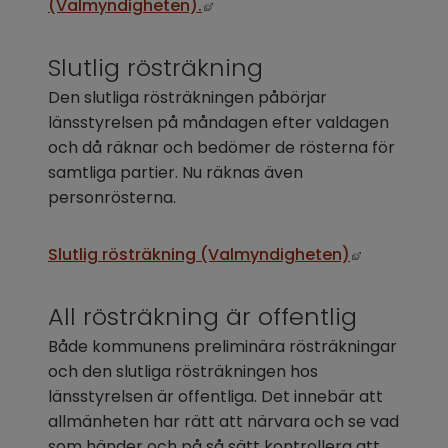
Länk till annan webbplats, öp
(Valmyndigheten).
Slutlig rösträkning
Den slutliga rösträkningen påbörjar 
länsstyrelsen på måndagen efter valdagen 
och då räknar och bedömer de rösterna för 
samtliga partier. Nu räknas även 
personrösterna.
Länk till a
Slutlig rösträkning (Valmyndigheten)
All rösträkning är offentlig
Både kommunens preliminära rösträkningar 
och den slutliga rösträkningen hos 
länsstyrelsen är offentliga. Det innebär att 
allmänheten har rätt att närvara och se vad 
som händer och på så sätt kontrollera att 