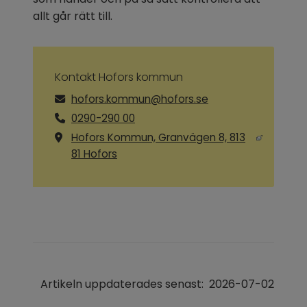
allt går rätt till.
Kontakt Hofors kommun
hofors.kommun@hofors.se
0290-290 00
Hofors Kommun, Granvägen 8, 813
Länk till annan webbplats, öppnas i ny
81 Hofors
Artikeln uppdaterades senast:
2026-07-02