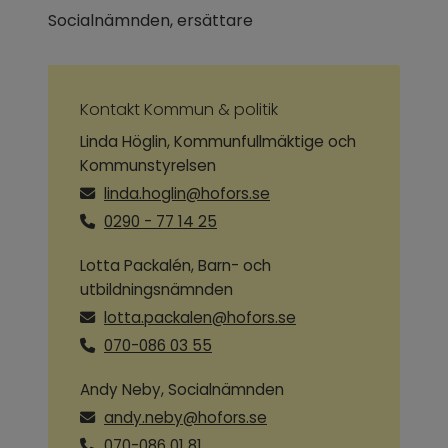
Socialnämnden, ersättare
Kontakt Kommun & politik
Linda Höglin, Kommunfullmäktige och
Kommunstyrelsen
linda.hoglin@hofors.se
0290 - 77 14 25
Lotta Packalén, Barn- och
utbildningsnämnden
lotta.packalen@hofors.se
070-086 03 55
Andy Neby, Socialnämnden
andy.neby@hofors.se
070-086 01 81