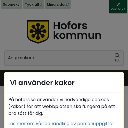
Länk till annan webbplats, öppnas i nytt fönst
Länk till annan webbplats, öppna
Suomeksi
Tyck till
Mina sidor
Kontakt
Sök
Sök
Vi använder kakor
Meny
På hofors.se använder vi nödvändiga cookies
Startsida
/
Kommun & politik
/
Politik
(kakor) för att webbplatsen ska fungera på ett
/
Förtroendevalda
/
Matrikel
bra sätt för dig.
/
Eidhagen Linnea
Läs mer om vår behandling av personuppgifter
Translate