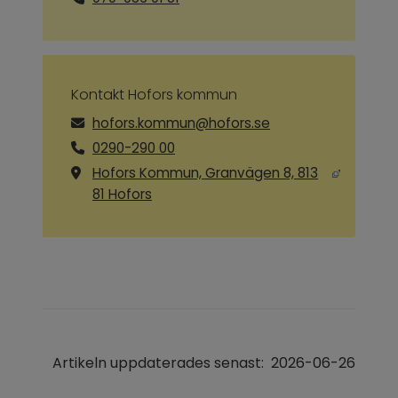
Kontakt Hofors kommun
hofors.kommun@hofors.se
0290-290 00
Hofors Kommun, Granvägen 8, 813
Länk till annan webbplats, öppnas i ny
81 Hofors
Artikeln uppdaterades senast:
2026-06-26