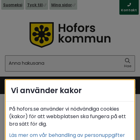
Linkki toiselle sivustolle, avautuu uuteen ikkun
Linkki toiselle sivustolle, avaut
Suomeksi
Tyck till
Mina sidor
Kontakt
Hae
Hae
Vi använder kakor
Meny
På hofors.se använder vi nödvändiga cookies
Startsida
/
Suomeksi
/
Tuki ja hoito
(kakor) för att webbplatsen ska fungera på ett
/
Vanhuspalvelut
/
Avustusyksikkö
bra sätt för dig.
Translate
Läs mer om vår behandling av personuppgifter