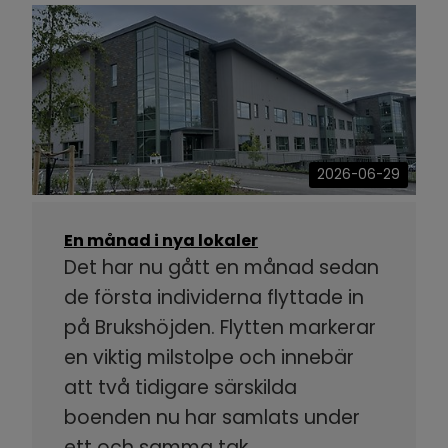
2026-06-29
En månad i nya lokaler
Det har nu gått en månad sedan
de första individerna flyttade in
på Brukshöjden. Flytten markerar
en viktig milstolpe och innebär
att två tidigare särskilda
boenden nu har samlats under
ett och samma tak.