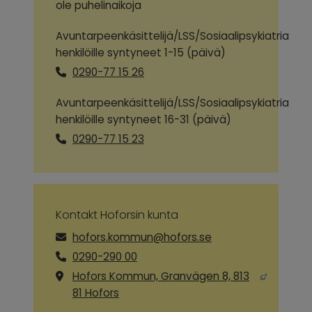
ole puhelinaikoja
Avuntarpeenkäsittelijä/LSS/Sosiaalipsykiatria
henkilöille syntyneet 1-15 (päivä)
0290-77 15 26
Avuntarpeenkäsittelijä/LSS/Sosiaalipsykiatria
henkilöille syntyneet 16-31 (päivä)
0290-77 15 23
Kontakt Hoforsin kunta
hofors.kommun@hofors.se
0290-290 00
Hofors Kommun, Granvägen 8, 813
Linkki toiselle sivustolle, avautuu uut
81 Hofors