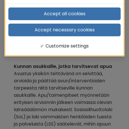
Accept all cookies
Avustusyksikkö
Accept necessary cookies
Tutkii, arvioi ja päättää 
avunannosta.
Customize settings
Kunnan asukkaille, jotka tarvitsevat apua
Avustus yksikön tehtävänä on selvittää, 
arvioida ja päättää avun/interventioiden 
tarpeesta niitä tarvitseville kunnan 
asukkaille. Apu/toimenpiteet myönnetään 
erityisen arvioinnin jälkeen voimassa olevan 
lainsäädännön mukaisesti. Sosiaalihuoltolaki 
(SoL) ja laki vammaisten henkilöiden tuesta 
ja palveluista (LSS) säätelevät, mihin apuun 